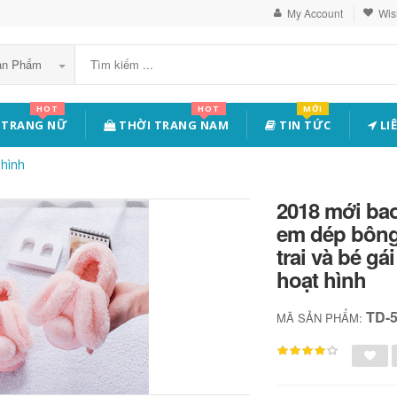
My Account
Wish
Sản Phẩm
HOT
HOT
MỚI
 TRANG NỮ
THỜI TRANG NAM
TIN TỨC
LI
hình
2018 mới bao
em dép bông
trai và bé g
hoạt hình
TD-
MÃ SẢN PHẨM: