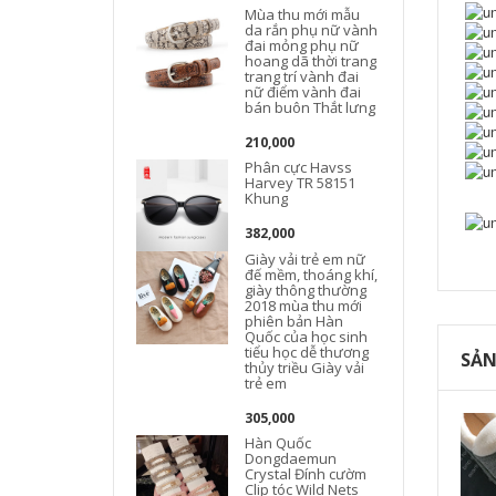
Mùa thu mới mẫu
da rắn phụ nữ vành
đai mỏng phụ nữ
hoang dã thời trang
trang trí vành đai
nữ điểm vành đai
bán buôn Thắt lưng
210,000
Phân cực Havss
Harvey TR 58151
Khung
382,000
Giày vải trẻ em nữ
đế mềm, thoáng khí,
giày thông thường
2018 mùa thu mới
phiên bản Hàn
Quốc của học sinh
tiểu học dễ thương
SẢN
thủy triều Giày vải
trẻ em
305,000
Hàn Quốc
Dongdaemun
Crystal Đính cườm
Clip tóc Wild Nets