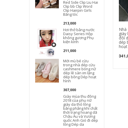
Red Side Clip Liu Hai
Clip bb Clip Word
Clip Hairpin Girls
Băng tóc
213,000
Nhà 
Hơi thở bằng nước
giày
Daisy Series Hộp
đôi 
không gương Phụ
kiện kính
dép 
hoạt
211,000
341,
Mới mù bé cừu
trong nhà dép cừu
cashmere bóng nữ
dép lê sàn im lặng
dép bông Dép hoạt
hình
307,000
Giày mùa thu đông
2018 của phụ nữ
giày da thỏ lông
bằng phẳng khí chất
thời trang hoang dã
Châu Âu và Vương
quốc Anh Gió đi dép
lông Dép da