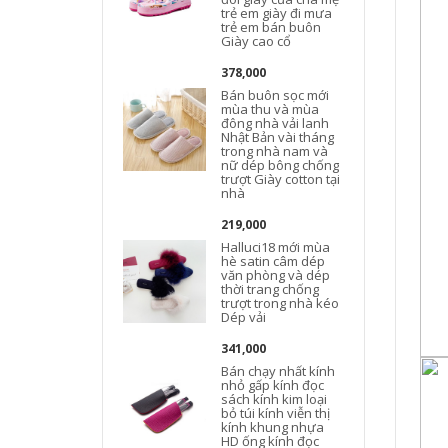
trẻ em giày đi mưa
trẻ em bán buôn
Giày cao cổ
378,000
Bán buôn sọc mới
mùa thu và mùa
đông nhà vải lanh
Nhật Bản vài tháng
trong nhà nam và
nữ dép bông chống
trượt Giày cotton tại
nhà
219,000
Halluci18 mới mùa
hè satin câm dép
văn phòng và dép
thời trang chống
trượt trong nhà kéo
Dép vải
341,000
Bán chạy nhất kính
nhỏ gấp kính đọc
sách kính kim loại
bỏ túi kính viễn thị
kính khung nhựa
HD ống kính đọc