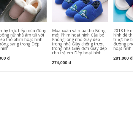
máy trực tiếp mùa đông
Mùa xuân và mùa thu Bông
2018 hè m
 bông nữ nhà ấm túi với
mới Phim hoạt hình Cậu bé
hình dễ t
dép thỏ phim hoạt hình
Khủng long nhỏ Giày dép
trượt hè b
bông sang trọng Dép
trong nhà Giày chống trượt
đường ph
 hình
trong nhà Giày đơn Giày dép
hoạt hình
cho trẻ em Dép hoạt hình
000 đ
281,000 đ
274,000 đ