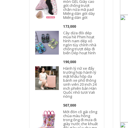
mòn GEL Giày cao
gót chống trượt
chân nửa mã pad
Miếng dán gót dày
Miếng dán gót
173,000
Cây dừa đôi dép
mùa hè Phim hoạt
hình nam dép xỏ
ngón tùy chỉnh nhà
chống trượt dép đi
biển Dép hoạt hình
190,000
Hành lý nữ xe đẩy
trường hợp hành lý
mật khẩu hộp da
bánh xe phổ thông
sinh viên 20 inch 24
inch phiên bản Hàn
Quốc nhỏ tươi Vali
nóng
507,000
Mới đón cô gái công
chúa màu hồng
trong ống đi mưa đi
giày nước che khuất
đôi giày của cha mẹ