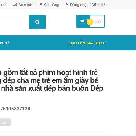
list
So sánh
Giỏ hàng
Đăng nhập / Đăng ký
0
0
Đ
ÊN HỆ
KHUYẾN MÃI HOT
 gồm tất cả phim hoạt hình trẻ
 dép cha mẹ trẻ em ấm giày bé
ái nhà sản xuất dép bán buôn Dép
576105837138