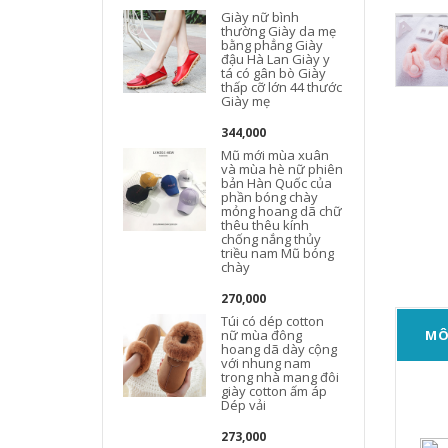
Giày nữ bình
thường Giày da mẹ
bằng phẳng Giày
đậu Hà Lan Giày y
tá có gân bò Giày
thấp cỡ lớn 44 thước
Giày mẹ
344,000
Mũ mới mùa xuân
và mùa hè nữ phiên
bản Hàn Quốc của
phần bóng chày
mỏng hoang dã chữ
thêu thêu kính
chống nắng thủy
triều nam Mũ bóng
chày
270,000
Túi có dép cotton
nữ mùa đông
MÔ
hoang dã dày cộng
với nhung nam
trong nhà mang đôi
giày cotton ấm áp
Dép vải
273,000