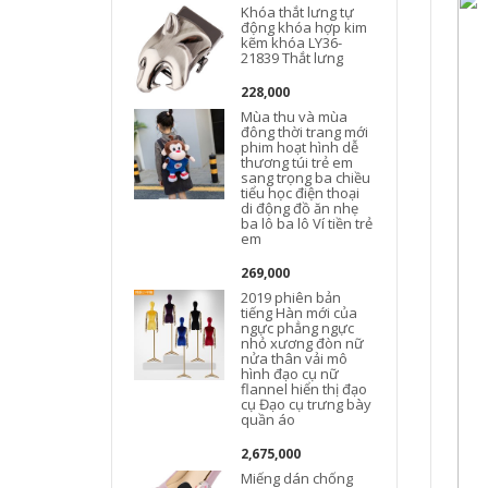
Khóa thắt lưng tự
động khóa hợp kim
kẽm khóa LY36-
21839 Thắt lưng
228,000
Mùa thu và mùa
đông thời trang mới
phim hoạt hình dễ
thương túi trẻ em
sang trọng ba chiều
tiểu học điện thoại
di động đồ ăn nhẹ
ba lô ba lô Ví tiền trẻ
em
269,000
2019 phiên bản
tiếng Hàn mới của
ngực phẳng ngực
nhỏ xương đòn nữ
nửa thân vải mô
hình đạo cụ nữ
flannel hiển thị đạo
cụ Đạo cụ trưng bày
quần áo
2,675,000
Miếng dán chống