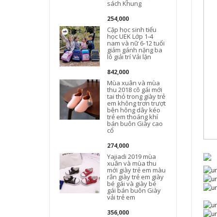
sách Khung
254,000
Cặp học sinh tiểu
học UEK Lớp 1-4
nam và nữ 6-12 tuổi
giảm gánh nặng ba
lô giải trí Vải lặn
842,000
Mùa xuân và mùa
thu 2018 cô gái mới
tai thỏ trong giày trẻ
em không trơn trượt
bên hông dây kéo
trẻ em thoáng khí
bán buôn Giày cao
cổ
274,000
Yajiadi 2019 mùa
xuân và mùa thu
mới giày trẻ em màu
rắn giày trẻ em giày
bé gái và giày bé
gái bán buôn Giày
vải trẻ em
356,000