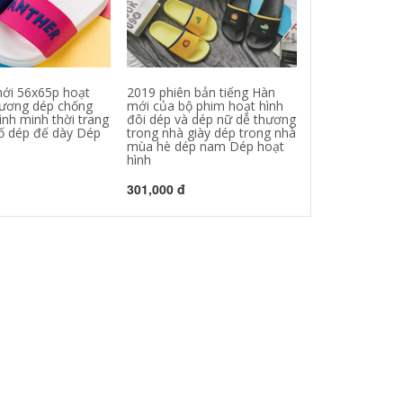
ới 56x65p hoạt
2019 phiên bản tiếng Hàn
Mùa xuân và m
hương dép chống
mới của bộ phim hoạt hình
mới Phim hoạt 
ình minh thời trang
đôi dép và dép nữ dễ thương
Khủng long nhỏ
ố dép đế dày Dép
trong nhà giày dép trong nhà
trong nhà Giày
mùa hè dép nam Dép hoạt
trong nhà Giày
hình
cho trẻ em Dép
301,000 đ
274,000 đ