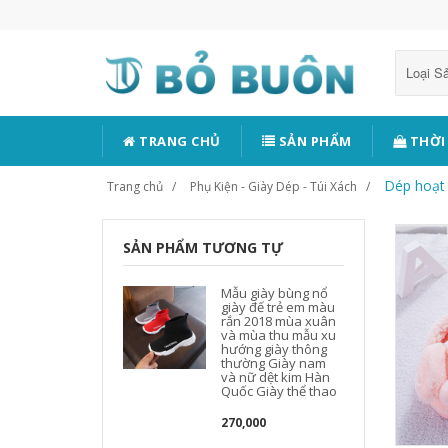
Loại 
TRANG CHỦ
SẢN PHẨM
THỜI
Dép hoạt 
Trang chủ
Phụ Kiện - Giày Dép - Túi Xách
SẢN PHẨM TƯƠNG TỰ
Mẫu giày bùng nổ
giày đế trẻ em màu
rắn 2018 mùa xuân
và mùa thu mẫu xu
hướng giày thông
thường Giày nam
và nữ dệt kim Hàn
Quốc Giày thể thao
270,000