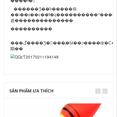
����ɫ�
������Ʒ��Ϊʵ�����㣬
��ʵ��ƽ��ͼ��Ϊ�ӽ����������ʾ����ɫ
죬��������������
����������
���ڱ����Ʒ�󲿷���ֱ�Ӹ��ͻ����ʣ�С������ƷĿǰ����������ͨ��ݣ�һ������£���������24С�ڷ��������������������������ǰ��֪��������ɲ���Ҫ���
鷳��
SẢN PHẨM ƯA THÍCH