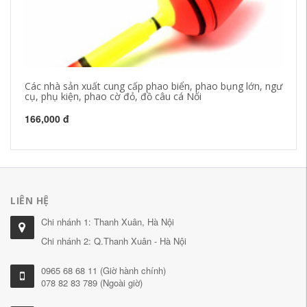
Các nhà sản xuất cung cấp phao biển, phao bụng lớn, ngư
Nh
cụ, phụ kiện, phao cờ đỏ, đồ câu cá Nổi
đậ
cá
166,000 đ
16
LIÊN HỆ
Chi nhánh 1: Thanh Xuân, Hà Nội
Chi nhánh 2: Q.Thanh Xuân - Hà Nội
0965 68 68 11 (Giờ hành chính)
078 82 83 789 (Ngoài giờ)