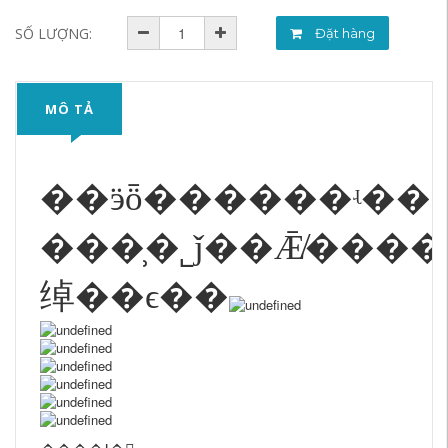
SỐ LƯỢNG:
Đặt hàng
MÔ TẢ
��ӭȫ������ʵ���
���̹�˾ǰ��Ǣ̸��
绰��ϵ��