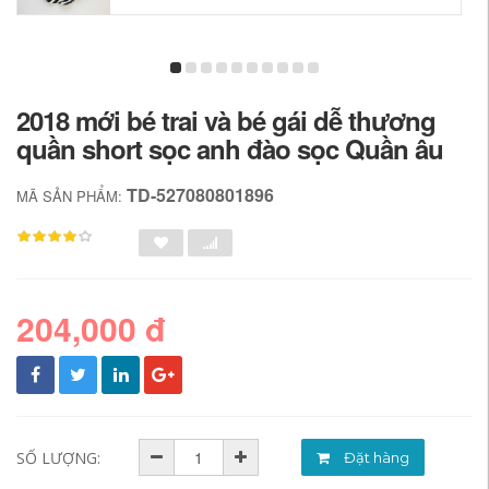
2018 mới bé trai và bé gái dễ thương
quần short sọc anh đào sọc Quần âu
TD-527080801896
MÃ SẢN PHẨM:
204,000 đ
SỐ LƯỢNG:
Đặt hàng