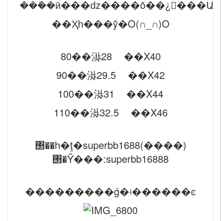
���ܺ�ӣ���ǳ����õ��¿���
��Ҳһ���ܺÿ�O(∩_∩)O
80��㳤28 ��Χ40
90��㳤29.5 ��Χ42
100��㳤31 ��Χ44
110��㳤32.5 ��Χ46
΢��һ�ţ�superbb1688(����)
΢�Ŷ���:superbb16888
���������ǵ�ʵ������ͼ