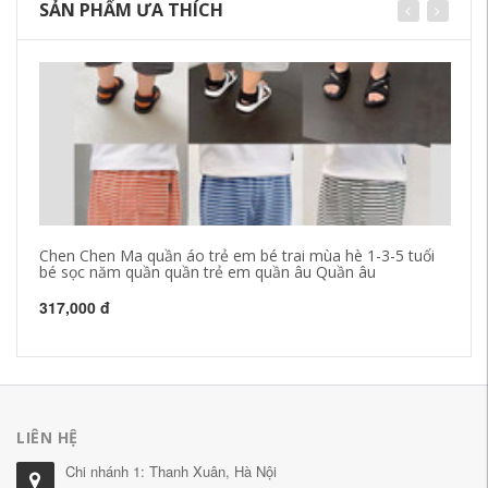
SẢN PHẨM ƯA THÍCH
Chen Chen Ma quần áo trẻ em bé trai mùa hè 1-3-5 tuổi
Mù
bé sọc năm quần quần trẻ em quần âu Quần âu
bằ
qu
317,000 đ
25
LIÊN HỆ
Chi nhánh 1: Thanh Xuân, Hà Nội