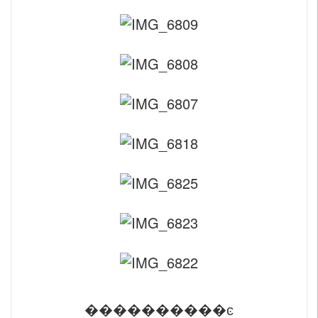
����������ͼ