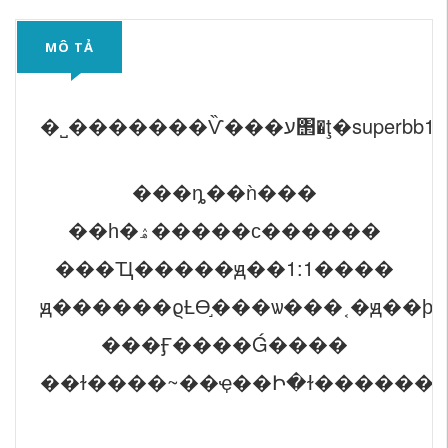
MÔ TẢ
�˽�������Ѷ���ע΢�ţ�superbb
���ȵ��ǹ���
��һ�ۿ�����ϲ������
���Ҵ�����ԭ��1:1����
ԭ������ϱȽϴ֣���ѡ���˱�ԭ�
���Ӻ����Ǵ����
��ɫ����~��ҿ��Ի�ɫ������