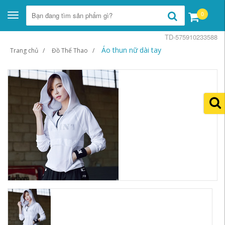
0
Toggle
navigation
TD-575910233588
Áo thun nữ dài tay
Trang chủ
Đồ Thể Thao