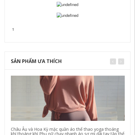
1
SẢN PHẨM ƯA THÍCH
Châu Âu và Hoa Kỳ mặc quần áo thể thao yoga thoáng
Áo
khí thoáng khí Phụ nữ chạy nhanh áo sơ mi dài tay tập thể
ng