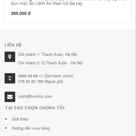
dục mặc áo cánh Áo thun nữ dài tay
qu
385,000 đ
34
LIÊN HỆ
Chi nhánh 1: Thanh Xuân, Hà Nội
Chi nhánh 2: Q.Thanh Xuân - Hà Nội
0965 68 68 11 (Giờ hành chính)
078 82 83 789 (Ngoài giờ)
cskh@lumtics.com
TẠI SAO CHỌN CHÚNG TÔI
Giới thiệu
Hướng dẫn mua hàng