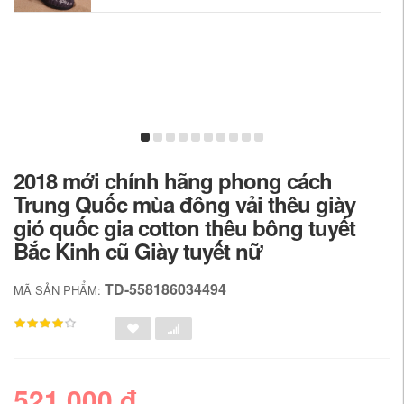
2018 mới chính hãng phong cách
Trung Quốc mùa đông vải thêu giày
gió quốc gia cotton thêu bông tuyết
Bắc Kinh cũ Giày tuyết nữ
TD-558186034494
MÃ SẢN PHẨM:
521,000 đ