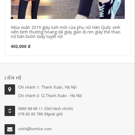
Mùa xuân 2019 giày lưới mới của phụ nữ Hàn Quốc sinh
Mù
viên bình thường hoang dã giày giản dị ren giày thể thao
Gi
nữ bán buôn Giày tuyết nữ
54
402,000 đ
LIÊN HỆ
Chi nhánh 1: Thanh Xuân, Hà Nội
Chi nhánh 2: Q.Thanh Xuân - Hà Nội
0965 68 68 11 (Giờ hành chính)
078 82 83 789 (Ngoài giờ)
cskh@lumtics.com