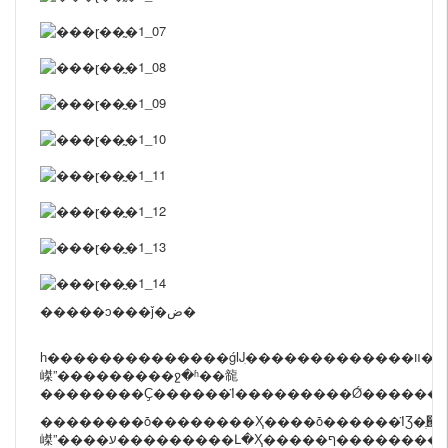
�����ͻ���ǰ�ض�
һ��������������ǵĲִ�������������װ����������λ����׼�������п����ƶȽ��й���������Ʒ�ֺ��������ѳ�����ͬʱÿ�������������“�����
嵥”���������ջ�ʱ��㡣
��������ȱ��������Ҳ����ȱ������ΪƷ�ֶ൥�Ӷ࣬�ڽӵ���ʱ�������������л��������ŷ��žͳ���ȱ���ˣ����Զ�ȱ�����ֲ�����֪ͨ��ֱ�ӷ�����“
嵥”����ע���������Լ�Ҳ�����ף��������յ�����ɰ��