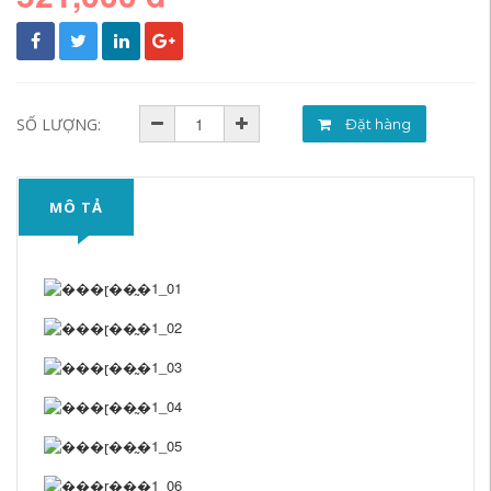
SỐ LƯỢNG:
Đặt hàng
MÔ TẢ