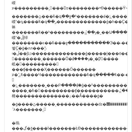
嵥
ע���������˿���ǲ��������ʷѲ�����Ŷ~~
�������ڻ���ǩ�գ��ջ�ʱ�������ǿ�ݻ���������������һ�������������“�����
嵥”�ȵ����ǩ�գ��ر�������������ģ�һ��Ҫ��ϸ��
㣩
�������ǩ��ʱ���������⣬��ݹ�˾��Ա���������˹�˾��Ա�ڳ�ʱ������ͨ��“�����
嵥”�ڵĵ绰
��������ϵ��ǩ���ջ�����������Э�̣�˵��
벻Ҫ�ģ�лл���⡣
ʵ�ڵ��ĵĿͻ��������������ģ�����ǰ���б��ۣ�����ʱ�ٵ��������������ʧ�����
𻵣�������˾������Ӧ�⳥����ݹ�˾�Ƿ񱣼����
岻�󣬲���������𻵡
���ʧ�����Ҳ������Ӧ������
ע�⣡ǩ����Ч������������ǩ�գ�����ǩ�ֺ�˵���
𣬿
�ݻ�������˾���Բ����⳥�ģ��º����������
����˿�ǩ�ֺ󣬷���������ʧ�����������⣬����Ҳ�ⲻ�������������������ٵÿ�����ʧ����������������˾���߿�ݹ�˾��Ӧ�óе��
棬��������������ؿ��Ǻ����ġ�
�ġ����ڻ�����˻�����������ǳ�΢��������һ���۳���һ�ɲ��˲��������ǻ�Ŭ����װ�����׵��������������������һ����ģ�����������ǸŲ��е������������⣬��ÿ����ҵ��ͷʹ�����⣬�����Ļ�������ҵ����У�һ�������Ǳ������񣬵��������������߿���������ѹ��ˤȥ���ǳ��£���ĵĶ��������������ݹ�˾�����⳥����������Ҳ�޷��е����޷���ŵ�˻�����������Ĳ�Ʒ�˻��������˷��ҷ�֧���������˻���������Ʒһ����Ϊ�����Ϊ�
´λ�������˿
�塢
���ڲ�ѯ����Ϊ�������Ƚϴ�������������ʮ���