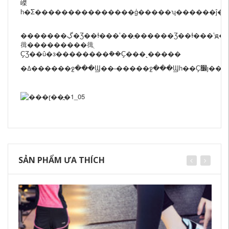
嵥
һ�Σ���������������ģ�����ʮ������ĵ���
�������ڲ�Ʒ��ɫ���ʽ��ָ������Ʒ��ɫ���ʽԭ��������䷢������������䷢��ͬ��ɫ�Ϳ�ʽ����ƷͼƬ����ɫ�����ο�������֤ʵ�ʷ�����ɫһ����ͼƬ��ȫһ�£�������ɫ���ʽ������������˻������ͻ����ر�Ҫ��ģ����������ɵ�����£��������
㣬���������㣬ֻ
ҪƷ��û�з��������ܽ��Ҫ���˻�����
SẢN PHẨM ƯA THÍCH