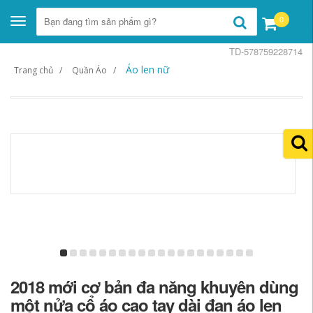
0
Toggle
navigation
TD-578759228714
Áo len nữ
Trang chủ
Quần Áo
2018 mới cơ bản đa năng khuyên dùng
một nửa cổ áo cao tay dài đan áo len