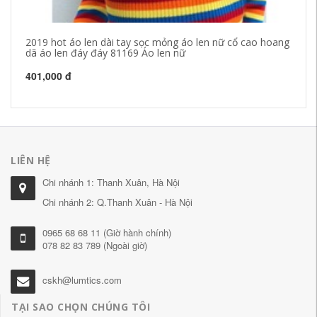
2019 hot áo len dài tay sọc mỏng áo len nữ cổ cao hoang
Th
dã áo len đáy đáy 81169 Áo len nữ
(S
401,000 đ
35
LIÊN HỆ
Chi nhánh 1: Thanh Xuân, Hà Nội
Chi nhánh 2: Q.Thanh Xuân - Hà Nội
0965 68 68 11 (Giờ hành chính)
078 82 83 789 (Ngoài giờ)
cskh@lumtics.com
TẠI SAO CHỌN CHÚNG TÔI