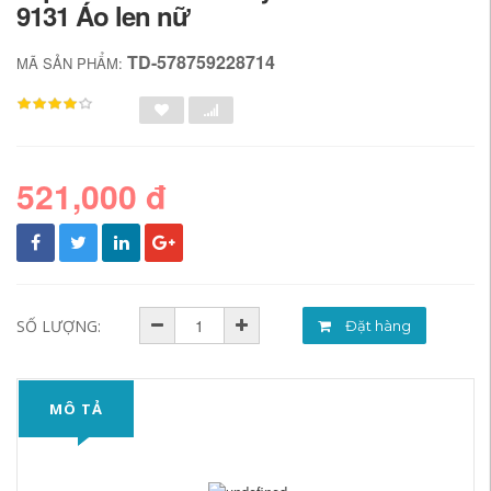
9131 Áo len nữ
TD-578759228714
MÃ SẢN PHẨM:
521,000 đ
SỐ LƯỢNG:
Đặt hàng
MÔ TẢ