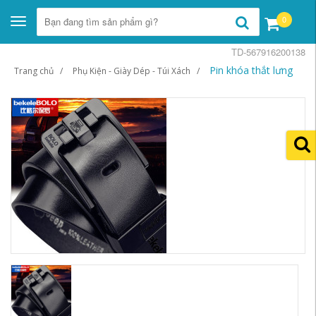
0
Toggle
navigation
TD-567916200138
Pin khóa thắt lưng
Trang chủ
Phụ Kiện - Giày Dép - Túi Xách