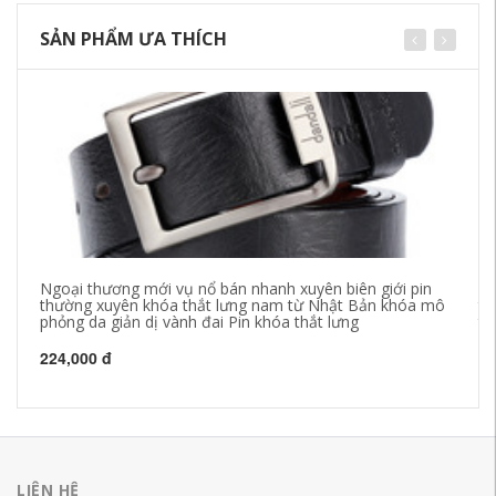
SẢN PHẨM ƯA THÍCH
Ngoại thương mới vụ nổ bán nhanh xuyên biên giới pin
Th
thường xuyên khóa thắt lưng nam từ Nhật Bản khóa mô
th
phỏng da giản dị vành đai Pin khóa thắt lưng
tr
224,000 đ
42
LIÊN HỆ