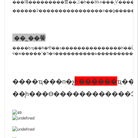
���㻦����
�����鷢��ݣ�һ��3
������ʡ����
��˾��飺
����Ьҵ��һ�Ҽ��з���������������һ��Ĺ�������ҵ��רҵ�����ӹ�Ů����Ь��ע��Ь����Ь������Ь����Ь����Ь���˶�Ь����Ь�
����ҵ���п�չ
һ������
ҵ��
��̨һ���ϴ������������Զ