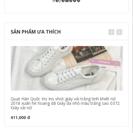
Ь�ӱ�׼���
SẢN PHẨM ƯA THÍCH
Quạt Hàn Quốc Ins Ins shot giày vải trắng tinh khiết nữ
Gi
2018 xuân hè hoang dã Giày da nhỏ màu trắng sao 0372
mộ
Giày vải nữ
đơ
411,000 đ
34