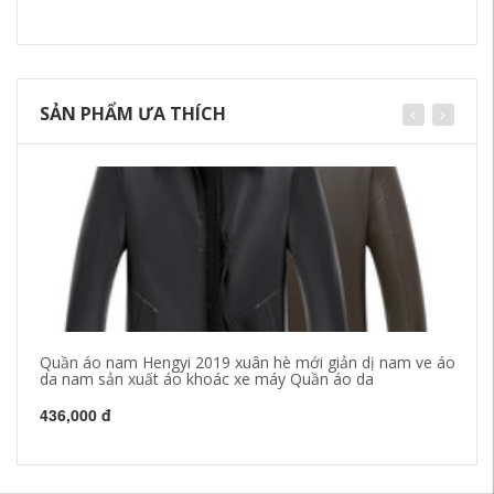
SẢN PHẨM ƯA THÍCH
Quần áo nam Hengyi 2019 xuân hè mới giản dị nam ve áo
Áo
da nam sản xuất áo khoác xe máy Quần áo da
Hà
436,000 đ
67