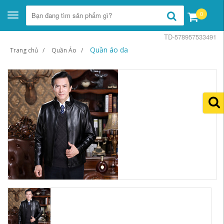
0
Toggle
navigation
TD-578957533491
Quần áo da
Trang chủ
Quần Áo