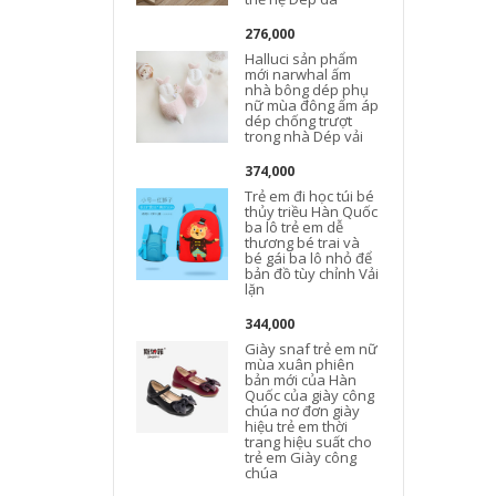
276,000
Halluci sản phẩm
mới narwhal ấm
nhà bông dép phụ
nữ mùa đông ấm áp
dép chống trượt
trong nhà Dép vải
374,000
Trẻ em đi học túi bé
thủy triều Hàn Quốc
ba lô trẻ em dễ
thương bé trai và
bé gái ba lô nhỏ để
bản đồ tùy chỉnh Vải
lặn
344,000
Giày snaf trẻ em nữ
mùa xuân phiên
bản mới của Hàn
Quốc của giày công
chúa nơ đơn giày
hiệu trẻ em thời
trang hiệu suất cho
trẻ em Giày công
chúa