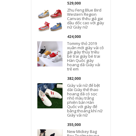
529,000
Zhu Feng Blue Bird
Western Region
Canvas thêu giả gai
dầu dốc cao với giày
nữ Giày nữ
424,000
Tommy thỏ 2019
xuân mới giày vải cô
gái giày thủy triều
bé trai giày bé trai
Hàn Quốc giày
hoang dã Giày vải
trẻ em
382,000
Giày vải nữ đế bệt
dài Giày thể thao
hoang dã có sọc
nhỏ màu trắng
phiên bản Hàn
Quốc với giày đế
bằng thoáng khí nữ
Giày vải nữ
355,000
New Mickey Bag
Boy Trường trung