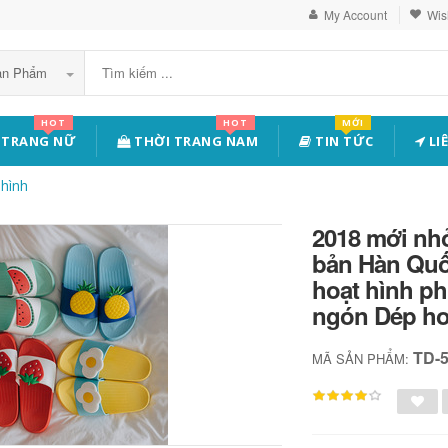
My Account
Wish
Sản Phẩm
HOT
HOT
MỚI
 TRANG NỮ
THỜI TRANG NAM
TIN TỨC
LI
hình
2018 mới nh
bản Hàn Quố
hoạt hình ph
ngón Dép ho
TD-
MÃ SẢN PHẨM: