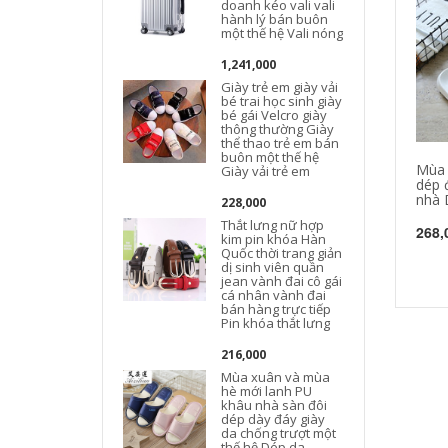
doanh kéo vali vali
hành lý bán buôn
một thế hệ Vali nóng
1,241,000
Giày trẻ em giày vải
bé trai học sinh giày
bé gái Velcro giày
thông thường Giày
thể thao trẻ em bán
buôn một thế hệ
Mùa 
Giày vải trẻ em
dép 
nhà 
228,000
Thắt lưng nữ hợp
268,
kim pin khóa Hàn
Quốc thời trang giản
dị sinh viên quần
jean vành đai cô gái
cá nhân vành đai
bán hàng trực tiếp
Pin khóa thắt lưng
216,000
Mùa xuân và mùa
hè mới lanh PU
khâu nhà sàn đôi
dép dày đáy giày
da chống trượt một
thế hệ Dép da