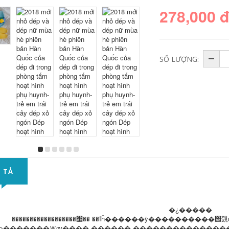
278,000 
SỐ LƯỢNG:
 TẢ
�¿�����
������������������΢�� ��Ϊĥ������ÿ����������΢
Ь�������Ｗѹ���� ������ ���������������