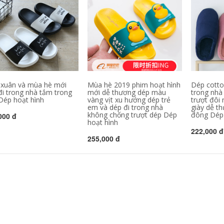
xuân và mùa hè mới
Mùa hè 2019 phim hoạt hình
Dép cott
đi trong nhà tắm trong
mới dễ thương dép màu
trong nhà
Dép hoạt hình
vàng vịt xu hướng dép trẻ
trượt đôi
em và dép đi trong nhà
giày dễ t
không chống trượt dép Dép
đông Dép 
000 đ
hoạt hình
222,000 đ
255,000 đ