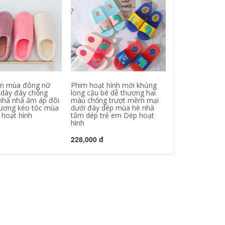
on mùa đông nữ
Phim hoạt hình mới khủng
Đôi dép mới v
 dày đáy chống
long cậu bé dễ thương hai
hè nai sừng tấ
 nhà nhà ấm áp đôi
màu chống trượt mềm mại
hình dễ thương
hương kéo tóc mùa
dưới đáy dép mùa hè nhà
nhà eva mùa hè
hoạt hình
tắm dép trẻ em Dép hoạt
nhà mát mẻ k
hình
hoạt hình
228,000 đ
301,000 đ