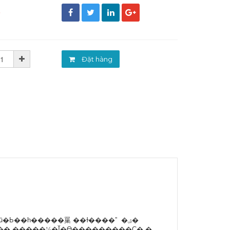
đ
Đặt hàng
覴ü�Ь��һ�����罺 ��ɫ����ˮ �ۺ�
� �����¼�Ĭ�ϴ���������Ҫ�˻�