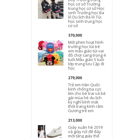
học cơ sở Trường
trung học cơ sở Học
sinh Trường học Ba
lô Du lịch Ba lô Túi
học sinh trung học
cơ sở
370,000
Mới phim hoạt hình
trường học túi trẻ
em mẫu giáo túi vai
đồ chơi sang trọng 4
tuổi Mẫu giáo 5 tuổi
lớp trung lưu Cặp đi
học
279,000
Trẻ em Hàn Quốc
kính chống tia cực
tím cho bé trai và bé
gái mùa hè du lịch
kỳ nghỉ kính mát
thời trang kính râm
Gương trẻ em
213,000
Giày xuân hè 2019
và giày nữ đế đáy
mới tăng giày thể