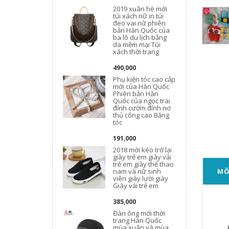
2019 xuân hè mới
túi xách nữ in túi
đeo vai nữ phiên
bản Hàn Quốc của
ba lô du lịch bằng
da mềm mại Túi
xách thời trang
490,000
Phụ kiện tóc cao cấp
mới của Hàn Quốc
Phiên bản Hàn
Quốc của ngọc trai
đính cườm đính nơ
thủ công cao Băng
tóc
191,000
2018 mới kéo trở lại
giày trẻ em giày vải
trẻ em giày thể thao
nam và nữ sinh
MÔ
viên giày lười giày
Giày vải trẻ em
385,000
Đàn ông mới thời
trang Hàn Quốc
mùa xuân và mùa