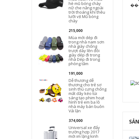
hè mũ bóng chày
nữ che nắng ngoài
trời thoáng khí thêu
lưỡi vịt Mũ bóng
chày
215,000
Mùa mới dép đi
trong nhà nam sơn
nhà giày chống
trượt dày lên đôi
giày dép đi trong
nhà Dép đi trong
phòng tắm
191,000
Dễ thương dễ
thương cho trẻ sơ
sinh thú cưng chống
mất dây kéo túi
sáng tạo phim hoạt
hình trẻ em ba lô
nhà máy bán buôn
Vải lặn
374,000
SẢN
Universal xe đẩy
trường hợp 2017
mới im lặng kinh