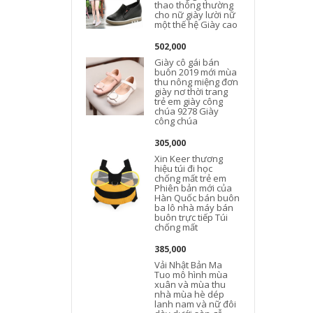
thao thông thường
cho nữ giày lười nữ
một thế hệ Giày cao
502,000
Giày cô gái bán
buôn 2019 mới mùa
thu nông miệng đơn
giày nơ thời trang
trẻ em giày công
chúa 9278 Giày
công chúa
305,000
Xin Keer thương
hiệu túi đi học
chống mất trẻ em
Phiên bản mới của
Hàn Quốc bán buôn
ba lô nhà máy bán
buôn trực tiếp Túi
chống mất
385,000
Vải Nhật Bản Ma
Tuo mô hình mùa
xuân và mùa thu
nhà mùa hè dép
lanh nam và nữ đôi