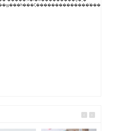
�������ֱ�Ӱ�װ������λ�����ϣ���һ���ζ��������������ͨ������Сʱ��