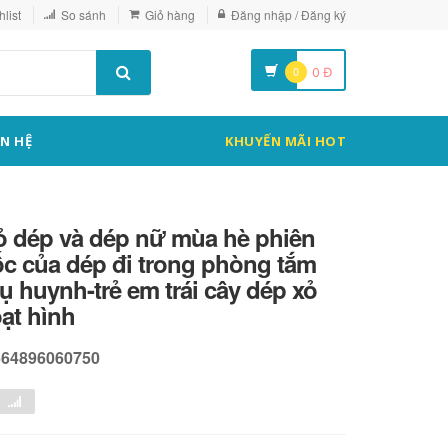
list
So sánh
Giỏ hàng
Đăng nhập / Đăng ký
0
0
Đ
ÊN HỆ
KHUYẾN MÃI HOT
ỏ dép và dép nữ mùa hè phiên
c của dép đi trong phòng tắm
ụ huynh-trẻ em trái cây dép xỏ
ạt hình
564896060750