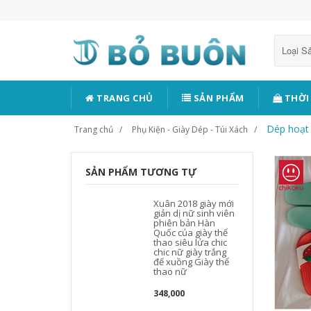
Loại 
TRANG CHỦ
SẢN PHẨM
THỜI
Dép hoạt 
Trang chủ
Phụ Kiện - Giày Dép - Túi Xách
SẢN PHẨM TƯƠNG TỰ
Xuân 2018 giày mới
giản dị nữ sinh viên
phiên bản Hàn
Quốc của giày thể
thao siêu lửa chic
chic nữ giày trắng
đế xuồng Giày thể
thao nữ
348,000