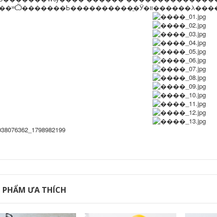
����ʷѼ�������Ь���
 PHẨM ƯA THÍCH