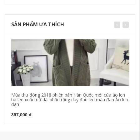
SẢN PHẨM ƯA THÍCH
Mùa thu đông 2018 phiên bản Hàn Quốc mới của áo len
Áo
túi len xoắn nữ dài phần rộng dày đan len màu đan Áo len
mù
đan
62
397,000 đ