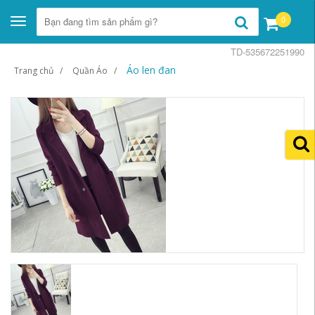
0
Toggle
navigation
TD-535672251990
Áo len đan
Trang chủ
Quần Áo