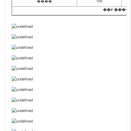
����
100
��ע
����