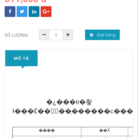
SỐ LƯỢNG:
Đặt hàng
MÔ TẢ
�¿���װ�촿
ɫ���£��򵥴󷽣��ָ������ϲ���
����
��Χ