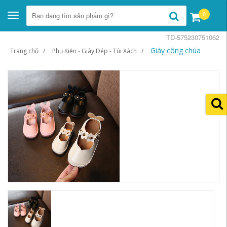
0
Toggle
navigation
TD-575230751062
Giày công chúa
Trang chủ
Phụ Kiện - Giày Dép - Túi Xách