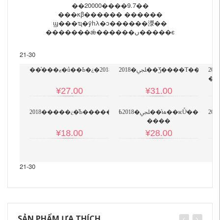
��20000����9.7��
���κβ������ ������
ϣ���ҵ�ÿһλ�ͻ������濴��
�������ǽ������ں�����ϵ
21-30
��ͯ���ޱ�ů��Ь�¿�2018������ͯ���������˶�
20
¥27.00
¥31.00
ͯЬ2018�ﶬ��ͯѩ��ѥŮͯ����ѥ��ͯ���ޱ�����ЬƤѥ��
2018�����¿�ͯЬ������Ь���޼Ӻ��ͯѩ��ѥ
����
¥18.00
¥28.00
21-30
SẢN PHẨM ƯA THÍCH