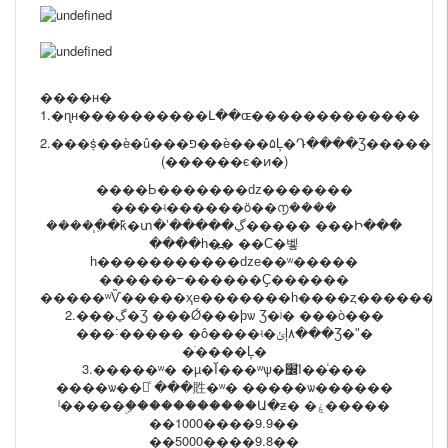
����н�
1.�ɳн����������Լ��ɶ�������������
2.���ṩ��è�û���פ��è���۵Ļ�Դ����Ʒ������è��׼������
(������ϵ�ͷ�)
����Ь�������ǳ�������
����ʵ������ö��൱����
����֧�ִ�ǩ�տ�ʼ�����ڲ����� ���Ի���
����һ�߽� ��С�벻
һ�����������ǳе��ʷ�����
������ⲻ������Ҫ������
�����ʷѶ�����ҳе�������һ����ȥ������
2.���ڲ�Ʒ ���Ǿ���ϸѡ Ʒ�ʲ� ���ò���
���˸����� �ô����ʵ�ݵļ۸���Ʒ�ʺ�
�ֺ����Ļ�
3.�����ʷ� �µ�Ĭ���ʷѱ�׼Ϊ��ͨ���
����ѡ��Բͨ ���貹�ʷ� �����ѡ������
ˡ�����ۣ�����������Ա�ƶ� �ۼ�����
��1000����9.9��
��5000����9.8��