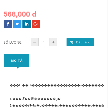
568,000 đ
SỐ LƯỢNG:
Đặt hàng
MÔ TẢ
���Ƕ��Ƕ�����������ϸ����ŷ�������֤Ʒ
1.���ڳ��룺�������ӡ�
2.�����ۺ�:�۳�Ь�����κ����������ϵ