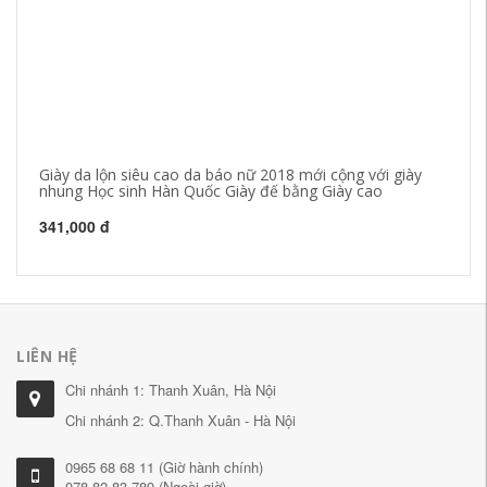
Giày da lộn siêu cao da báo nữ 2018 mới cộng với giày
Gi
nhung Học sinh Hàn Quốc Giày đế bằng Giày cao
Hà
341,000 đ
35
LIÊN HỆ
Chi nhánh 1: Thanh Xuân, Hà Nội
Chi nhánh 2: Q.Thanh Xuân - Hà Nội
0965 68 68 11 (Giờ hành chính)
078 82 83 789 (Ngoài giờ)