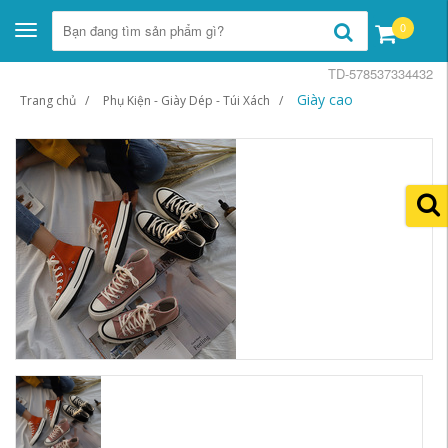
0
Toggle
navigation
TD-578537334432
Giày cao
Trang chủ
Phụ Kiện - Giày Dép - Túi Xách