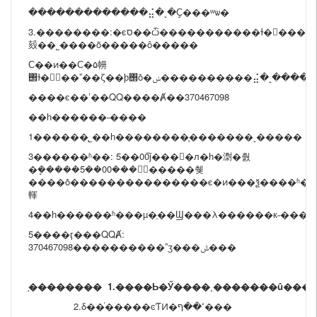
�������������⣬�˻�Ҫ���ʷѡ�
3.��������:�ϵס��ѽ�����������ɫ������۵
㱾��˾����ȫ�����ô�����
С��ͷ��С�۵㡢
΢ɫ�΢��ˮ��ζ��ϸ΢ȱ�ݾ����������⣬�
����ϵ��ʽ��QQ����Ⱥ��370467098
��һ������˵����
1������˾֧��һ��������֧�������˻�����
3������ʱ��: 5��00֮ǰ����л�һ�㵱�춼
�ܷ�����5��00���󸶿�����췢
����ȱ���������������ϵ�ͷ���ѯ����ʱ�
䡣
4��һ������ʱ���µ�ַ��Ϣ���λ������к˶����
5����ӷ���QQȺ:
370467098����������ˮӡ���ݰ���
֣��������
1.����Ь�Ӳ����˻�������û��
2.δ��ͬ�����ͼƬͶ�ߵ��ף���