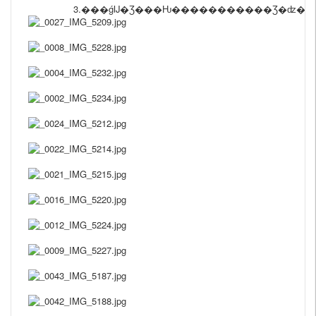
3.���ǵĲ�Ʒ���Ƕ�����������Ʒ�ʣ�����