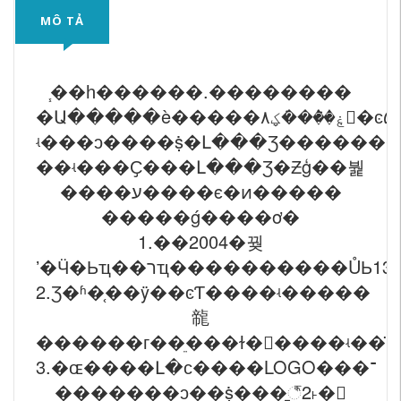
MÔ TẢ
֧��һ������.��������
�Ա�����è�
��ʵ���Ҫ���Լ���Ʒ�Ƶģ��붩
����ע����ϵ�ͷ�����
�����ǵ����ơ�
1.��2004�꿪
2.Ʒ�ʱ�֤��ÿ��ͼƬ����ʵ�����
㡣
3.�ɶ����Լ�ϲ����LOGO���־
�������ͻ��ṩ���̱꣬2˫�𶩣