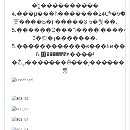
�ͭģ����������
4.�ֻ��µ���һ�������24Сʱ�ڵ���5�
㷢����Ь�Ӷ�����3-5�췢��.
5.������Ͽ���ר����ʽ�����2-
3�켴�ɿ�������.
6.΢�������ṩ����!
�Żݡ�������Ӫ���ȷ������ڱ����Դ���ڣ���ɨ���·���ά�
룡