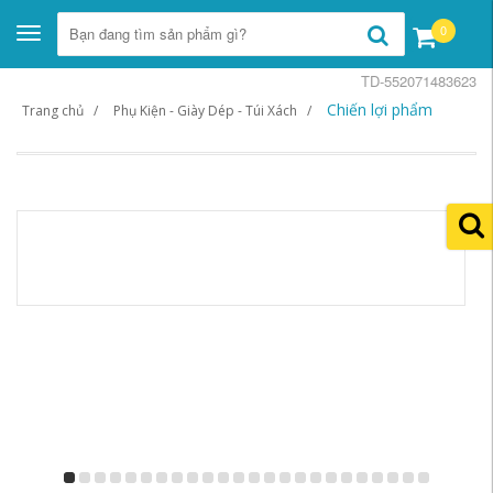
0
Toggle
navigation
TD-552071483623
Chiến lợi phẩm
Trang chủ
Phụ Kiện - Giày Dép - Túi Xách