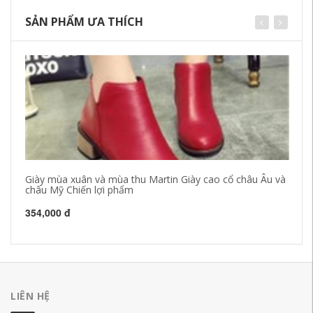
SẢN PHẨM ƯA THÍCH
Giày mùa xuân và mùa thu Martin Giày cao cổ châu Âu và
Gi
châu Mỹ Chiến lợi phẩm
42
354,000 đ
LIÊN HỆ