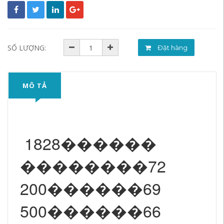
SỐ LƯỢNG:
Đặt hàng
MÔ TẢ
1828������
��������72
200������69
500������66