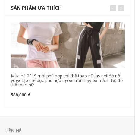
SẢN PHẨM ƯA THÍCH
Mùa hè 2019 mới phù hợp với thể thao nữ ins net đỏ nổ
Mù
yoga tập thể dục phù hợp ngoài trời chạy ba mảnh Bộ đồ
nữ
thể thao nữ
họ
n
588,000 đ
79
LIÊN HỆ