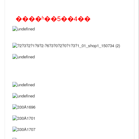
����ʱ��5��4��