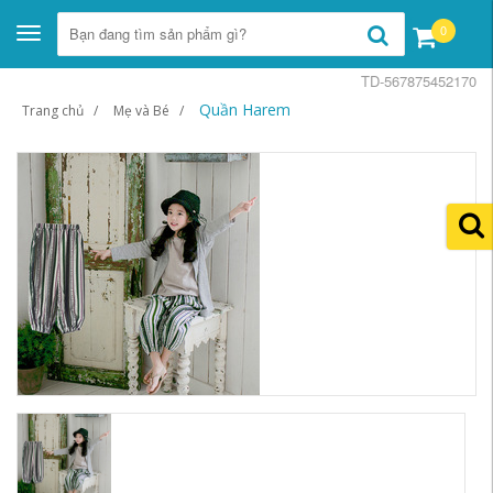
0
Toggle
navigation
TD-567875452170
Quần Harem
Trang chủ
Mẹ và Bé