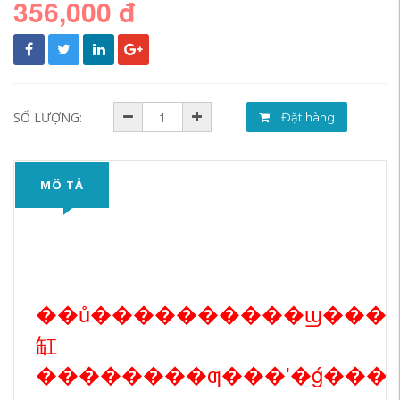
356,000 đ
SỐ LƯỢNG:
Đặt hàng
MÔ TẢ
��ů����������ϣ���Ҫ
缸
��������ƣ���ʹ�ǵ���