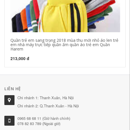
Quần trẻ em sang trọng 2018 mùa thu mới nhỏ áo len trẻ
In
em nhà máy trực tiếp quần ấm quần áo trẻ em Quần
lo
Harem
lớ
213,000 đ
25
LIÊN HỆ
Chi nhánh 1: Thanh Xuân, Hà Nội
Chi nhánh 2: Q.Thanh Xuân - Hà Nội
0965 68 68 11 (Giờ hành chính)
078 82 83 789 (Ngoài giờ)