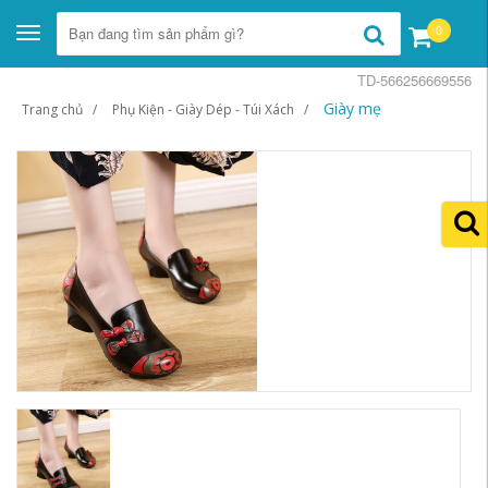
0
Toggle
navigation
TD-566256669556
Giày mẹ
Trang chủ
Phụ Kiện - Giày Dép - Túi Xách