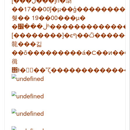
[���ڷ���]һ�㵱
��17��00ǰ�µ��ģ��������
췢�� 19��00���µ�
�ڶ���׼ʱ���������
[��������]�ϵף��ѽ�����������ɫ������۵
㡣���긺
��ȫ���������á�С��ͷ��С
㣬
΢ɫ�΢��ˮζ�������������