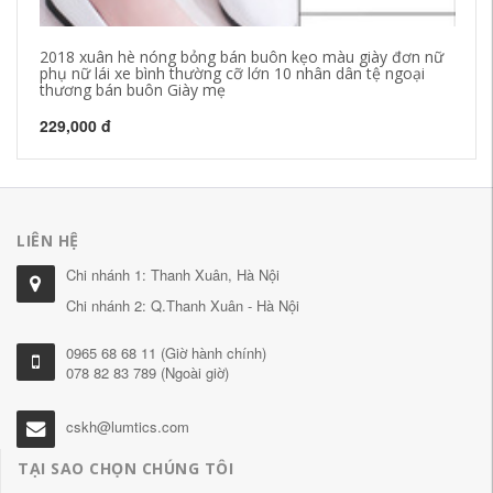
2018 xuân hè nóng bỏng bán buôn kẹo màu giày đơn nữ
[h
phụ nữ lái xe bình thường cỡ lớn 10 nhân dân tệ ngoại
gó
thương bán buôn Giày mẹ
28
229,000 đ
LIÊN HỆ
Chi nhánh 1: Thanh Xuân, Hà Nội
Chi nhánh 2: Q.Thanh Xuân - Hà Nội
0965 68 68 11 (Giờ hành chính)
078 82 83 789 (Ngoài giờ)
cskh@lumtics.com
TẠI SAO CHỌN CHÚNG TÔI