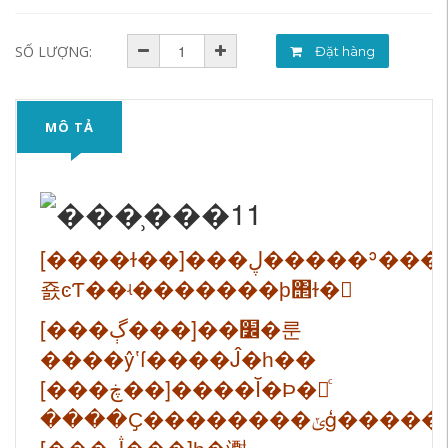
SỐ LƯỢNG:
Đặt hàng
MÔ TẢ
[����ɫ��]���ڸ�����ʾ�������Ա���ʾ�Ȳ��
죬ͼƬ��ʵ�������ϸ΢ɫ�
[���ڳ���]��׼�룬
����ŷʽſ����Ĵ�һ��
[���ڿ��]����Ĭ�Ϸ�Բͨ
����Ҫ��������ݵ