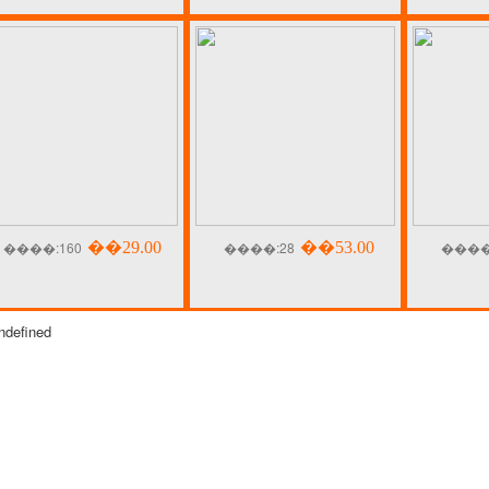
����:160
��29.00
����:28
��53.00
����