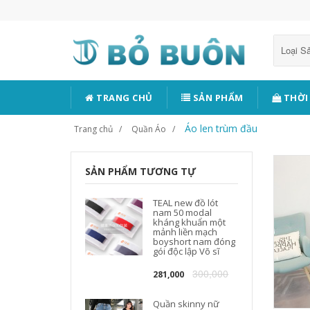
Loại 
TRANG CHỦ
SẢN PHẨM
THỜI
Áo len trùm đầu
Trang chủ
Quần Áo
SẢN PHẨM TƯƠNG TỰ
TEAL new đồ lót
nam 50 modal
kháng khuẩn một
mảnh liền mạch
boyshort nam đóng
gói độc lập Võ sĩ
300,000
281,000
Quần skinny nữ