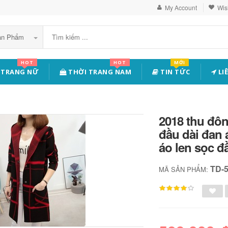
My Account
Wish
Sản Phẩm
HOT
HOT
MỚI
 TRANG NỮ
THỜI TRANG NAM
TIN TỨC
LI
2018 thu đô
đầu dài đan 
áo len sọc đ
TD-
MÃ SẢN PHẨM: