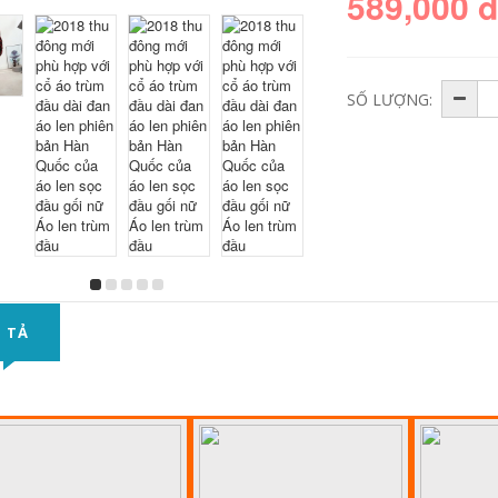
589,000 
SỐ LƯỢNG:
 TẢ