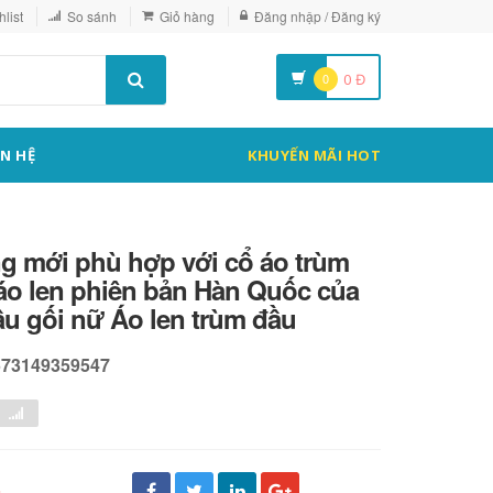
list
So sánh
Giỏ hàng
Đăng nhập / Đăng ký
0
0
Đ
ÊN HỆ
KHUYẾN MÃI HOT
ng mới phù hợp với cổ áo trùm
áo len phiên bản Hàn Quốc của
ầu gối nữ Áo len trùm đầu
573149359547