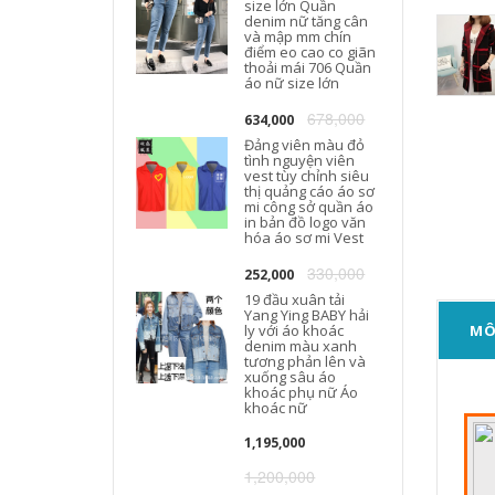
size lớn Quần
denim nữ tăng cân
và mập mm chín
điểm eo cao co giãn
thoải mái 706 Quần
áo nữ size lớn
678,000
634,000
Đảng viên màu đỏ
tình nguyện viên
vest tùy chỉnh siêu
thị quảng cáo áo sơ
mi công sở quần áo
in bản đồ logo văn
hóa áo sơ mi Vest
330,000
252,000
19 đầu xuân tải
Yang Ying BABY hải
ly với áo khoác
MÔ
denim màu xanh
tương phản lên và
xuống sâu áo
khoác phụ nữ Áo
khoác nữ
1,195,000
1,200,000