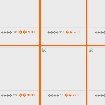
����:666
��69.00
����:318
��52.00
����
����:422
��38.00
����:30
��53.00
����