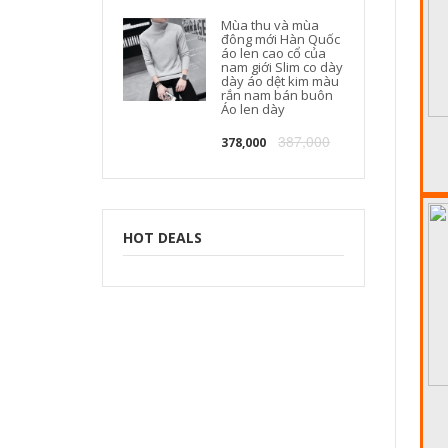
Mùa thu và mùa
đông mới Hàn Quốc
áo len cao cổ của
nam giới Slim co dày
dày áo dệt kim màu
rắn nam bán buôn
Áo len dày
387,000
378,000
HOT DEALS