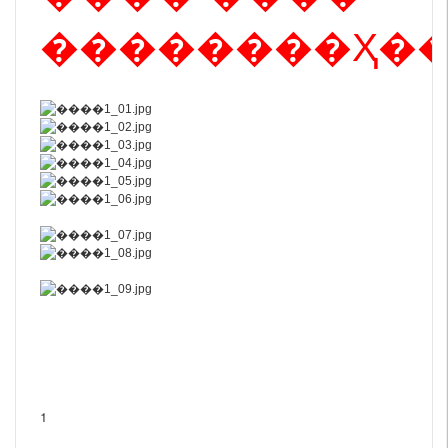
����
����Ҳ��
1