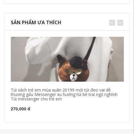
SẢN PHẨM ƯA THÍCH
Túi xách trẻ em mùa xuân 20199 mới túi đeo vai dễ
Tr
thương gấu Messenger xu hướng túi bé trai ngộ nghĩnh
20
Túi messenger cho trẻ em
me
270,000 đ
34