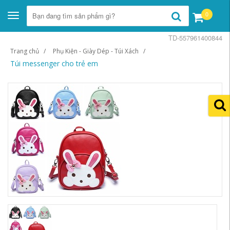
0
Toggle
navigation
TD-557961400844
Trang chủ
Phụ Kiện - Giày Dép - Túi Xách
Túi messenger cho trẻ em