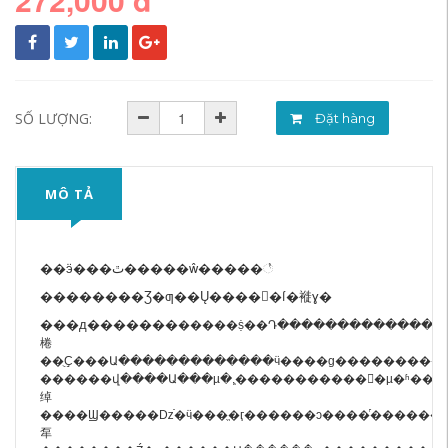
SỐ LƯỢNG:
Đặt hàng
MÔ TẢ
��ӭ���ٿ�����ŵ�����꣡
��������Ʒ�ƣ��Ų�����ſ�褷ɣ�
���д�������
�����ṩ��Դ�������������
棬
��ֻҪ���Ա�������������ӵ����ɡ�����������Ա������ۼ��µ��
������վ����Ա���µ�,֧������������µ�ʱ���¿��˵�׼ȷ
绰
����Ϣ�����ǲֿ�ӵ���ֱ�ӷ������ͻ����ֿⷢ������ں�̨�����ṩһ����ݵ��š�Ȼ���
㸴