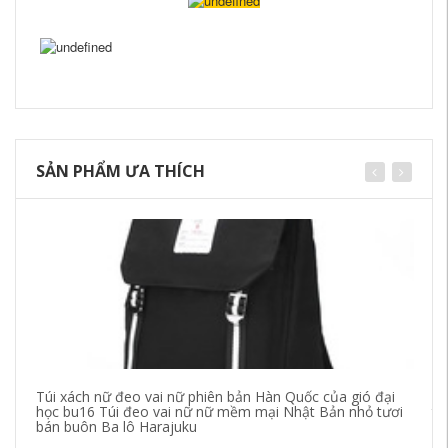
SẢN PHẨM ƯA THÍCH
Túi xách nữ đeo vai nữ phiên bản Hàn Quốc của gió đại
Ph
học bu16 Túi đeo vai nữ nữ mềm mại Nhật Bản nhỏ tươi
tr
bán buôn Ba lô Harajuku
Ha