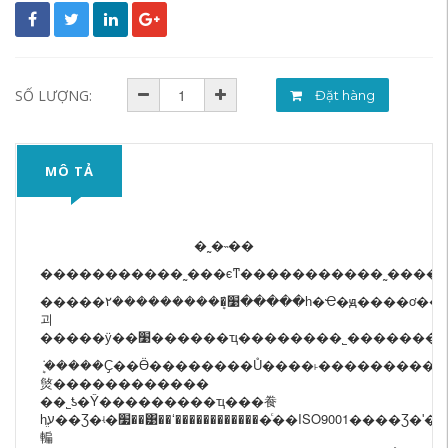
SỐ LƯỢNG:
Đặt hàng
MÔ TẢ
�˷�˵��
�����׹�ܷܿ���������۲�
����һ�Ҽ�
ԭ��
��ơ��
괴
����
�ӱ��׹������ҵ����
����˾�������
ܷܿ���
��Ҫ��Ӫ��������
Ů����˫����������
㷺������������
��˾ƾ�Ŷ����
���
��ҵ���飬
һֱע��Ʒ�ʵ�׷��͹��ʻ�������������ͨ��
ISO9001
����Ʒ�ʹ�
䡢