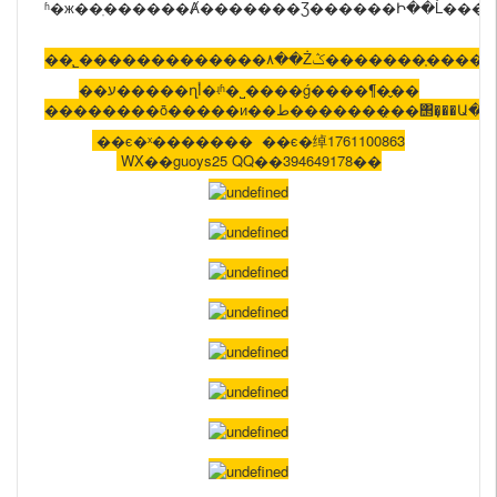
ʱ�ж��ֽ������Ⱥ�������Ʒ������Ի��Ĺ���
��˾֧�������������۸��Żݣ������
��ע�����ղأ�ʵʱ�˽����ǵ����¶�̬��
��������ȫ�����и��ط��������̣
��ϵ�ˣ������� ��ϵ�绰1761100863
WX��guoys25 QQ��394649178��