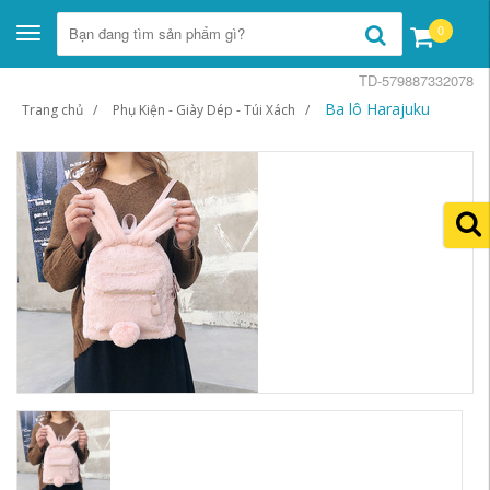
0
Toggle
navigation
TD-579887332078
Ba lô Harajuku
Trang chủ
Phụ Kiện - Giày Dép - Túi Xách