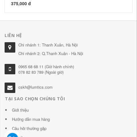
375,000 đ
25
LIÊN HỆ
Chi nhánh 1: Thanh Xuân, Hà Nội
Chi nhánh 2: Q.Thanh Xuân - Hà Nội
0965 68 68 11 (Giờ hành chính)
078 82 83 789 (Ngoài giờ)
cskh@lumtics.com
TẠI SAO CHỌN CHÚNG TÔI
Giới thiệu
Hướng dẫn mua hàng
Câu hỏi thường gặp