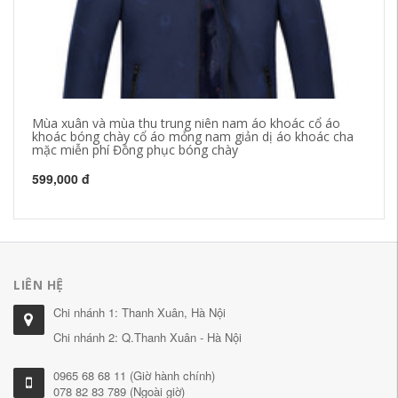
Mùa xuân và mùa thu trung niên nam áo khoác cổ áo
20
khoác bóng chày cổ áo mỏng nam giản dị áo khoác cha
áo
mặc miễn phí Đồng phục bóng chày
qu
599,000 đ
53
LIÊN HỆ
Chi nhánh 1: Thanh Xuân, Hà Nội
Chi nhánh 2: Q.Thanh Xuân - Hà Nội
0965 68 68 11 (Giờ hành chính)
078 82 83 789 (Ngoài giờ)