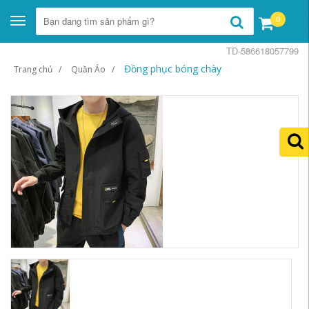
0
Toggle
navigation
TD-586618057799
Đồng phục bóng chày
Trang chủ
Quần Áo