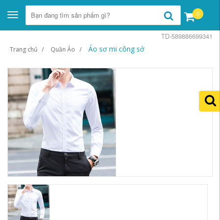
0
Toggle
navigation
TD-589886699341
Áo sơ mi công sở
Trang chủ
Quần Áo