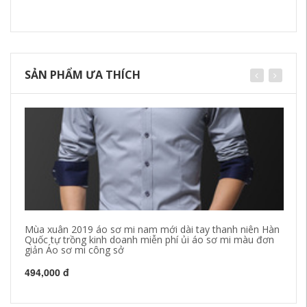
SẢN PHẨM ƯA THÍCH
Mùa xuân 2019 áo sơ mi nam mới dài tay thanh niên Hàn
Áo
Quốc tự trồng kinh doanh miễn phí ủi áo sơ mi màu đơn
ch
giản Áo sơ mi công sở
na
494,000 đ
58