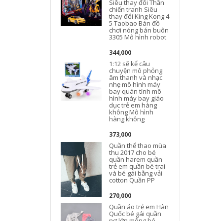
Siêu thay đổi Thần
chiến tranh Siêu
thay đổi King Kong 4
5 Taobao Bán đồ
chơi nóng bán buôn
3305 Mô hình robot
344,000
1:12 sẽ kể câu
chuyện mô phỏng
âm thanh và nhạc
nhẹ mô hình máy
bay quán tính mô
hình máy bay giáo
dục trẻ em hàng
không Mô hình
hàng không
373,000
Quần thể thao mùa
thu 2017 cho bé
quần harem quần
trẻ em quần bé trai
và bé gái bằng vải
cotton Quần PP
270,000
Quần áo trẻ em Hàn
Quốc bé gái quần
nơ lớn mông bé