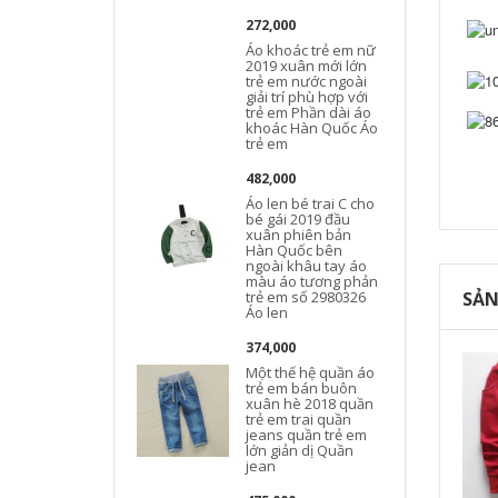
272,000
Áo khoác trẻ em nữ
2019 xuân mới lớn
trẻ em nước ngoài
giải trí phù hợp với
trẻ em Phần dài áo
khoác Hàn Quốc Áo
trẻ em
482,000
Áo len bé trai C cho
bé gái 2019 đầu
xuân phiên bản
Hàn Quốc bên
ngoài khâu tay áo
màu áo tương phản
trẻ em số 2980326
SẢN
Áo len
374,000
Một thế hệ quần áo
trẻ em bán buôn
xuân hè 2018 quần
trẻ em trai quần
jeans quần trẻ em
lớn giản dị Quần
jean