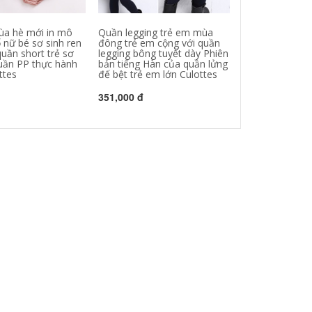
ùa hè mới in mô
Quần legging trẻ em mùa
Thương hiệu qu
 nữ bé sơ sinh ren
đông trẻ em cộng với quần
cô gái bán buô
uần short trẻ sơ
legging bông tuyết dày Phiên
cotton trẻ em 
quần PP thực hành
bản tiếng Hàn của quần lửng
quần mùa thu 
ttes
đế bệt trẻ em lớn Culottes
mới bán trực ti
351,000 đ
299,000 đ