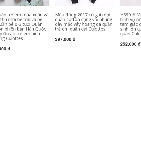
uần trẻ em mùa xuân và
Mùa đông 2017 cô gái mới
H890 # M
thu mới bé trai và bé
quần cotton cộng với nhung
hình vụ nổ
quần bé 0-3 tuổi Quần
dày mặc váy hoang dã quần
tam giác q
on phiên bản Hàn Quốc
trẻ em quần dài Culottes
sinh lớn 
quần áo trẻ em bình
quần Culo
ng Culottes
397,000 đ
252,000 đ
000 đ