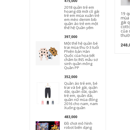
475,000
2018 quần trẻ em
hoang dã mới cô gái
19 q
trẻ em mùa xuân trẻ
mùa 
em mèo denim bib
gái 
quần áo trẻ em một
cott
thế hệ Quần yếm
của 
thườ
397,000
Một thế hệ quần bé
248,
trai mùa thu 0-3 tuổi
Phiên bản Hàn
Quốc của họa tiết
chấm bi INS mẫu sơ
sinh quần mông
Quần PP
352,000
Quần áo trẻ em, bé
trai và bé gái, quần
dài, quần dài, quần
trẻ em, quần dài,
quần nữ mùa đông
2016 cho nam, nam
Xuống quần
483,000
Đồ chơi mô hình
robot biến dạng