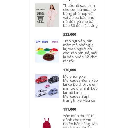
Thuốc nổ sau sinh
cho con bú mùa hè
bông phù hợp với
vạt áo bà bầu phụ
nữ đồ ngủ cho bà
bầu Bộ đồ mặt trăng
533,000
Trăn nguyên, rắn
mềm mô phỏng lạ,
lạ, toàn người đồ
chơi rắn rắn giả, mới
lạ bán buôn Đồ chơi
rắc rối
170,000
Mô phỏng xe
Mercedes-Benz kéo
lại xe Đồ chơi trẻ em
mini xe địa hình kéo
lại mô hình
Mercedes Bánh
trang trí xe Mẫu xe
191,000
Yếm mùa thu 2019
dành cho trẻ em
Phiên bản tiếng Hàn
của bé trai Quần