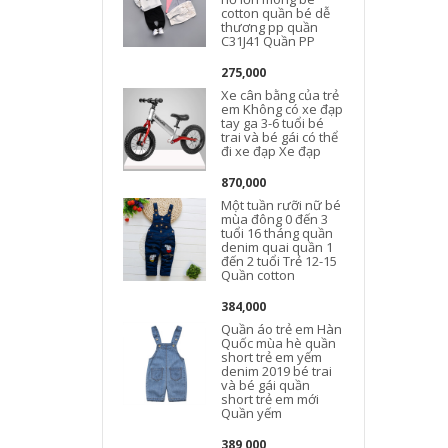
cotton quần bé dễ
thương pp quần
C31J41 Quần PP
275,000
Xe cân bằng của trẻ
em Không có xe đạp
tay ga 3-6 tuổi bé
trai và bé gái có thể
đi xe đạp Xe đạp
870,000
Một tuần rưỡi nữ bé
mùa đông 0 đến 3
tuổi 16 tháng quần
denim quai quần 1
đến 2 tuổi Trẻ 12-15
Quần cotton
384,000
Quần áo trẻ em Hàn
Quốc mùa hè quần
short trẻ em yếm
denim 2019 bé trai
và bé gái quần
short trẻ em mới
Quần yếm
389,000