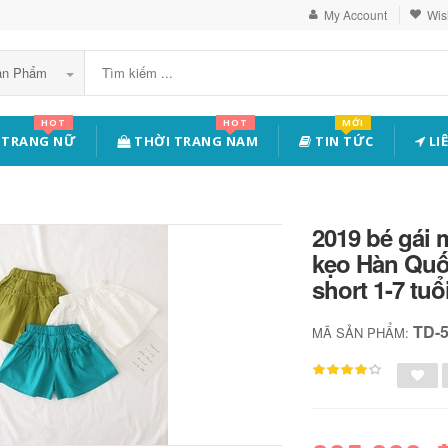
My Account
Wish
Sản Phẩm
HOT
HOT
MỚI
 TRANG NỮ
THỜI TRANG NAM
TIN TỨC
LI
2019 bé gái 
kẹo Hàn Quố
short 1-7 tuổ
TD-
MÃ SẢN PHẨM: