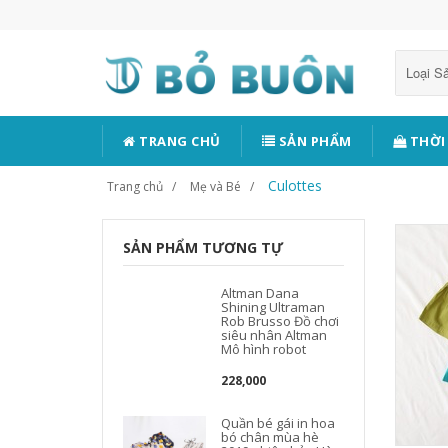
Loại 
TRANG CHỦ
SẢN PHẨM
THỜI
Culottes
Trang chủ
Mẹ và Bé
SẢN PHẨM TƯƠNG TỰ
Altman Dana
Shining Ultraman
Rob Brusso Đồ chơi
siêu nhân Altman
Mô hình robot
228,000
Quần bé gái in hoa
bó chân mùa hè