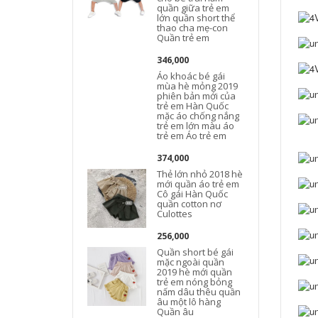
quần giữa trẻ em
lớn quần short thể
thao cha mẹ-con
Quần trẻ em
346,000
Áo khoác bé gái
mùa hè mỏng 2019
phiên bản mới của
trẻ em Hàn Quốc
mặc áo chống nắng
trẻ em lớn màu áo
trẻ em Áo trẻ em
374,000
Thẻ lớn nhỏ 2018 hè
mới quần áo trẻ em
Cô gái Hàn Quốc
quần cotton nơ
Culottes
256,000
Quần short bé gái
mặc ngoài quần
2019 hè mới quần
trẻ em nóng bỏng
nấm dâu thêu quần
âu một lô hàng
Quần âu