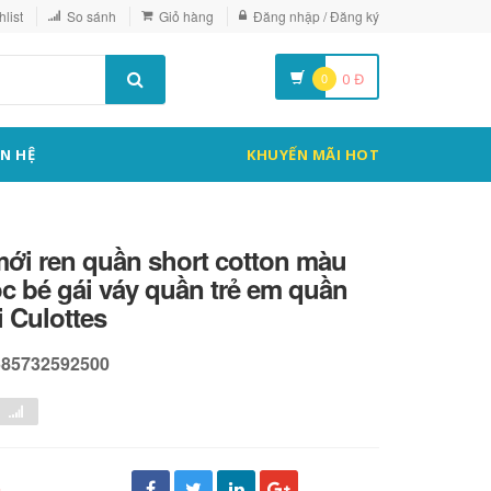
list
So sánh
Giỏ hàng
Đăng nhập / Đăng ký
0
0
Đ
ÊN HỆ
KHUYẾN MÃI HOT
mới ren quần short cotton màu
c bé gái váy quần trẻ em quần
i Culottes
585732592500