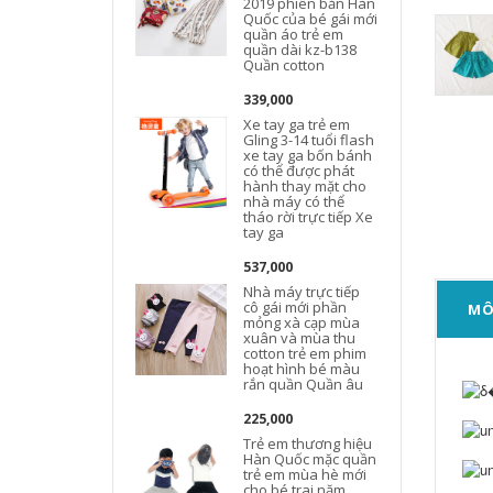
2019 phiên bản Hàn
Quốc của bé gái mới
quần áo trẻ em
quần dài kz-b138
Quần cotton
339,000
Xe tay ga trẻ em
Gling 3-14 tuổi flash
xe tay ga bốn bánh
có thể được phát
hành thay mặt cho
nhà máy có thể
tháo rời trực tiếp Xe
tay ga
537,000
Nhà máy trực tiếp
cô gái mới phần
MÔ
mỏng xà cạp mùa
xuân và mùa thu
cotton trẻ em phim
hoạt hình bé màu
rắn quần Quần âu
225,000
Trẻ em thương hiệu
Hàn Quốc mặc quần
trẻ em mùa hè mới
cho bé trai năm