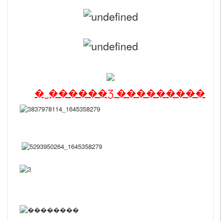
�˽������Ʒ ���������