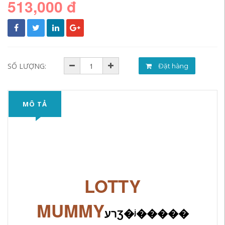
513,000 đ
SỐ LƯỢNG:
Đặt hàng
MÔ TẢ
LOTTY
MUMMY
רעƷ�ʲ�����