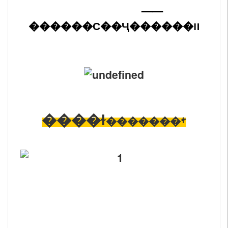
——
������С��Ҷ������װ
����ɫ
�������ࡿ