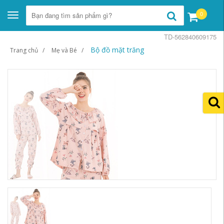
0
Toggle
navigation
TD-562840609175
Bộ đồ mặt trăng
Trang chủ
Mẹ và Bé