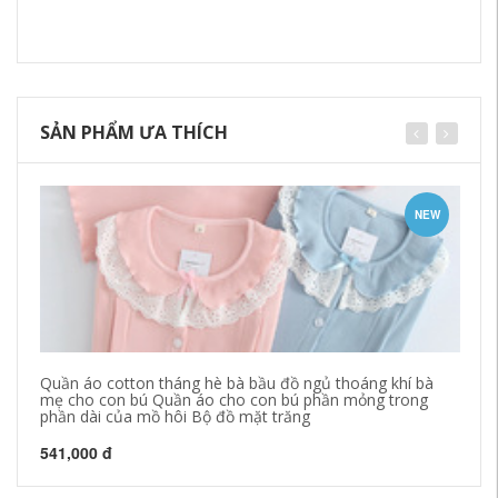
SẢN PHẨM ƯA THÍCH
NEW
Quần áo cotton tháng hè bà bầu đồ ngủ thoáng khí bà
20
mẹ cho con bú Quần áo cho con bú phần mỏng trong
co
phần dài của mồ hôi Bộ đồ mặt trăng
qu
541,000 đ
41