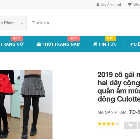
My Account
Wish
Sản Phẩm
HOT
HOT
MỚI
 TRANG NỮ
THỜI TRANG NAM
TIN TỨC
LI
2019 cô gái 
hai dây cộn
quần ấm mùa
đông Culott
TD-
MÃ SẢN PHẨM: