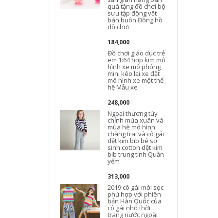
quà tặng đồ chơi bộ
sưu tập động vật
bán buôn Đồng hồ
đồ chơi
184,000
Đồ chơi giáo dục trẻ
em 1:64 hợp kim mô
hình xe mô phỏng
mini kéo lại xe đặt
mô hình xe một thế
hệ Mẫu xe
248,000
Ngoại thương tùy
chỉnh mùa xuân và
mùa hè mô hình
chàng trai và cô gái
dệt kim bib bé sơ
sinh cotton dệt kim
bib trung tính Quần
yếm
313,000
2019 cô gái mới sọc
phù hợp với phiên
bản Hàn Quốc của
cô gái nhỏ thời
trang nước ngoài