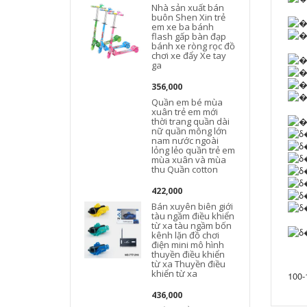
Nhà sản xuất bán
buôn Shen Xin trẻ
em xe ba bánh
flash gấp bàn đạp
bánh xe ròng rọc đồ
chơi xe đẩy Xe tay
ga
356,000
Quần em bé mùa
xuân trẻ em mới
thời trang quần dài
nữ quần mông lớn
nam nước ngoài
lỏng lẻo quần trẻ em
mùa xuân và mùa
thu Quần cotton
422,000
Bán xuyên biên giới
tàu ngầm điều khiển
từ xa tàu ngầm bốn
kênh lặn đồ chơi
điện mini mô hình
thuyền điều khiển
từ xa Thuyền điều
khiển từ xa
100-
436,000