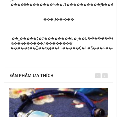
���ڸ��˶���
��˾�����ṩ
�ӹ�����
���񣬹�˾��Ա��������
죬��ʮ������Ʒ�������飬
��ֻ���ṩ��Ʒ��ͼֽ�Ϳ��Լӹ�����Ҫ�Ĳ�Ʒ���ӹ��
SẢN PHẨM ƯA THÍCH