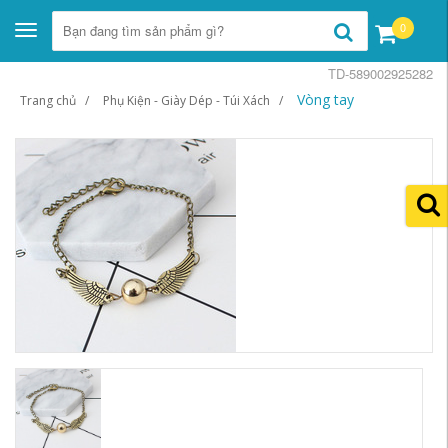
0
Toggle
navigation
TD-589002925282
Vòng tay
Trang chủ
Phụ Kiện - Giày Dép - Túi Xách