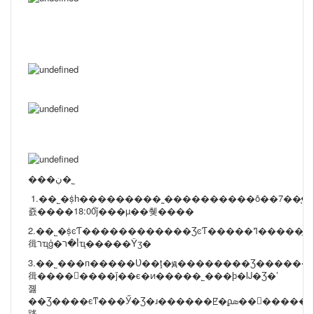
���ڹ�˾
1.��˾�ṩһ���������˷����������õ��ۺ����֧��7����ˣ�15����������Ա�����ͬ����������ĺ��֮�ǡ�����ȶ��������ٶȿ
죬����
18:00֮ǰ
���µ��췢����
2.��˾
�ṩͼƬ
������������ƷͼƬ�����ߣ�����ḻ��100%ʵ�����
㣬רҵģ�أ�רҵ�����Ŷӡ�
3.��˾���п�����Ʋ��ţ�ԭ��������Ʒ�������أ��Լ۱ȸߣ�ÿ�ܲ��������¡�������ʽ���
㣬��������ǰ��ϵ�ͷ�����˾���ϸ�Ĳ�Ʒ�ʼ
졣
��Ʒ����ϵͳ���Ӳ�Ʒ�ɹ������ꡢ�ϼܣ��򵥣����������������ɨ�
跢