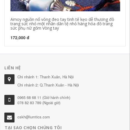
Amoy nguồn nổ vòng đeo tay tinh tế kẹo dễ thương đồ
Ph
trang sức nhỏ một nhân dân tệ nhỏ hàng hóa đồ trang
vò
sức phụ nữ gốm Vòng tay
mó
172,000 đ
21
LIÊN HỆ
Chi nhánh 1: Thanh Xuân, Hà Nội
Chi nhánh 2: Q.Thanh Xuân - Hà Nội
0965 68 68 11 (Giờ hành chính)
078 82 83 789 (Ngoài giờ)
cskh@lumtics.com
TẠI SAO CHỌN CHÚNG TÔI