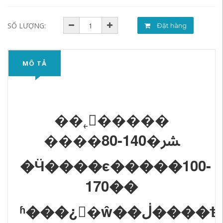
SỐ LƯỢNG:
Đặt hàng
MÔ TẢ
��˿�ࣺ����
����80-140�ﴩ
�Ӵ����ϵ�����100-
170��
ʱ���¿�ŵ��ڶ����ѣ��