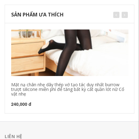
SẢN PHẨM ƯA THÍCH
Mặt nạ chân nhẹ dây thép vớ tạo tác duy nhất burrow
Dâ
trượt silicone miễn phí để tăng bất kỳ cắt quần lót nữ Cổ
qu
vật nhẹ
bu
240,000 đ
22
LIÊN HỆ