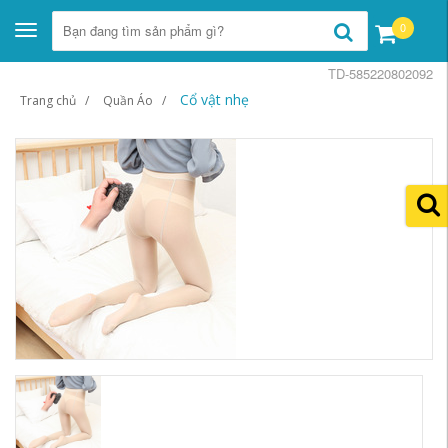
0
Toggle
navigation
TD-585220802092
Cổ vật nhẹ
Trang chủ
Quần Áo