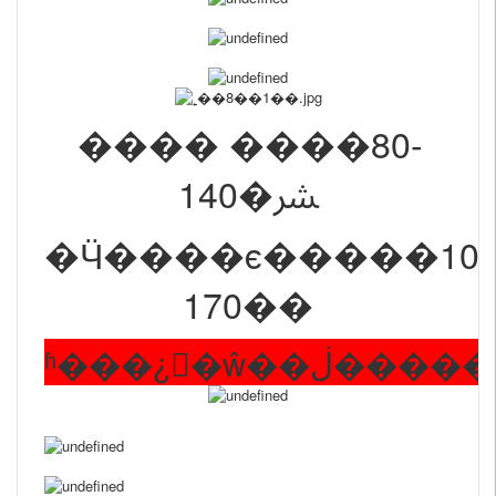
���� ����80-
140�ﴩ
�Ӵ����ϵ�����100
170��
ʱ���¿�ŵ��ڶ�����