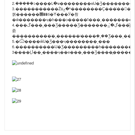
2.�����ܿͻ����Լ�ѡ��������ɵĲ�Ʒ��������
3.�����������Żݼ۵�ʱ��������Ҫ���ֿ��󣬶��ڿ��ඨ��������б����ɫ��������ߵ���ʵ����ͼƬ����ƫ����߳���ˮƽ�β��
쳵������΢��б�Ȳ���Ӱ�촩
4.���ڱ���˿���Ʒ�����Ʒ�������⣬�ڳ���֮ǰ�Ѿ�ȫ����������̨ȫ�
죬
����������ֹ�˿������ʲ����ܹ�˿��Ʒ���˻��
5.�Ѿ����ŵĲ�Ʒ���ҷ��������˻���
6.����������Ĳ�Ʒ���������һ���������