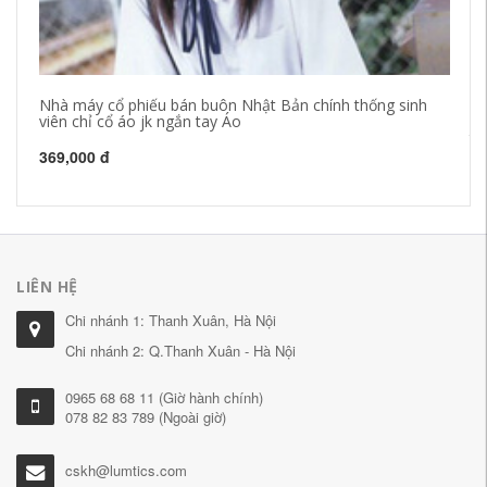
Nhà máy cổ phiếu bán buôn Nhật Bản chính thống sinh
DO
viên chỉ cổ áo jk ngắn tay Áo
kh
tá
369,000 đ
40
LIÊN HỆ
Chi nhánh 1: Thanh Xuân, Hà Nội
Chi nhánh 2: Q.Thanh Xuân - Hà Nội
0965 68 68 11 (Giờ hành chính)
078 82 83 789 (Ngoài giờ)
cskh@lumtics.com