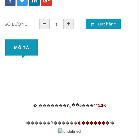
SỐ LƯỢNG:
Đặt hàng
MÔ TẢ
�˿�������ۼ۲��õ���
115Ԫ
һ������Υ������
ȡ������
�ʸ�