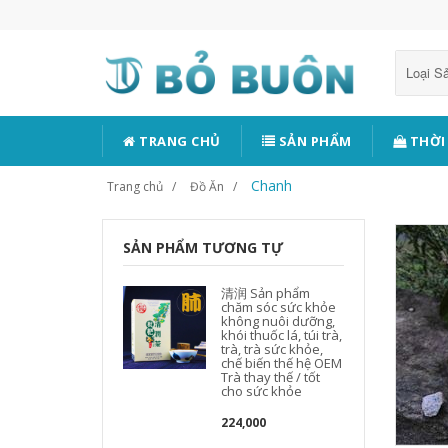
Loại 
TRANG CHỦ
SẢN PHẨM
THỜI
Chanh
Trang chủ
Đồ Ăn
SẢN PHẨM TƯƠNG TỰ
清润 Sản phẩm
chăm sóc sức khỏe
không nuôi dưỡng,
khói thuốc lá, túi trà,
trà, trà sức khỏe,
chế biến thế hệ OEM
Trà thay thế / tốt
cho sức khỏe
224,000