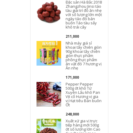
Đặc sản Hà Bắc 2018
Zhangzhou Jinsi táo
tàu giải trí đồ ăn nhẹ
với số lượng lớn một
ngày táo đỏ bán
buôn Táo tàu sấy
khô trái cây
211,000
Nhà máy giá sỉ
khoai tây chiên giòn
90g khoai tây chiên
giòn thực phẩm
phồng thực phẩm
ăn vặt đỏ 7 hương vị
Ăn nhẹ
171,000
Pepper Pepper
500g ớt khô Tứ
Xuyên Lẩu khô Pan
Vịt cổ Hương vị gia
vị Hạt tiêu Bán buôn
Ớt
248,000
Xuất xứ gia vị trực
tiếp hàng mới 500g
ớt số lượng lớn Cao