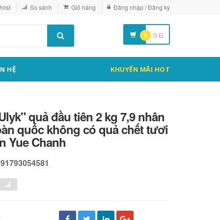
list
So sánh
Giỏ hàng
Đăng nhập / Đăng ký
0
0
Đ
ÊN HỆ
KHUYẾN MÃI HOT
lyk" quả đầu tiên 2 kg 7,9 nhân
toàn quốc không có quả chết tươi
n Yue Chanh
591793054581