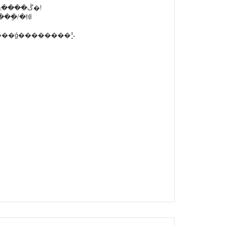
���������ģ��������⡣