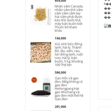
604,000
һ��
Nhân sâm Canada
�����ϲ�ö��
nhân sâm thô sâm
��
sâm sâm cầm tay
hái sâm phải được
kéo thô dưới nhà
máy bán buôn bột
Thuốc bổ tham
khảo
166,000
Xúc xích béo đông
lạnh, hải lý, Thành
Đô, lẩu, xiên, rau,
lợn đông lạnh, ruột
non, hải lý, bán
buôn, 5 kg, khoảng
100 Thịt lợn
586,000
Gạo mộc và gạo
đen 380g không có
gạo đen
Heilongjiang Hạt
gạo Wuchang và
gạo đen một thế hệ
Gạo đen
201,000