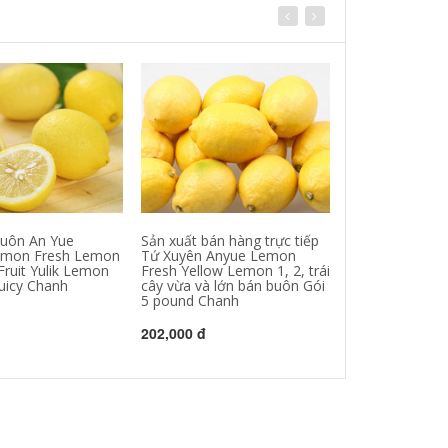
uôn An Yue
Sản xuất bán hàng trực tiếp
Nhà máy sản x
mon Fresh Lemon
Tứ Xuyên Anyue Lemon
quả chanh trực 
ruit Yulik Lemon
Fresh Yellow Lemon 1, 2, trái
hệ Đài Loan kh
juicy Chanh
cây vừa và lớn bán buôn Gói
chanh tươi Cha
5 pound Chanh
385,000 đ
202,000 đ