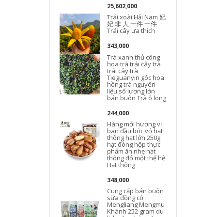
25,602,000
Trái xoài Hải Nam 妃
妃 非 大 一件 一件
Trái cây ưa thích
343,000
Trà xanh thủ công
hoa trà trái cây trà
trái cây trà
Tieguanyin góc hoa
hồng trà nguyên
liệu số lượng lớn
bán buôn Trà ô long
244,000
Hàng mới hương vị
ban đầu bóc vỏ hạt
thông hạt lớn 250g
hạt đóng hộp thực
phẩm ăn nhẹ hạt
thông đỏ một thế hệ
Hạt thông
348,000
Cung cấp bán buôn
sữa đồng cỏ
Mengliang Mengmu
Khánh 252 gram du