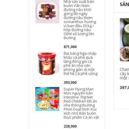
Nhà sản xuất bán
SẢN
buôn Vân Nam
đường nâu khối
gừng đỏ ngày
đường nâu thơm
osmanthus hương
vị ban đầu 20 kg /
hộp đường nâu
OEM số lượng lớn
Đường
871,000
Đại bàng Nga nhập
khẩu cà phê quà
tặng đóng gói cà
phê ăn nhẹ văn
Chan
phòng giản dị một
thế hệ Cà phê uống
cây k
một 
393,000
397,
Super Flying Man
Mực nguyên bản
Intestine 70g Net
Red Children Đồ ăn
nhẹ thông thường
Phim hoạt hình Xúc
xích nhỏ Bán buôn
thực phẩm Cá ăn vặt
228,000