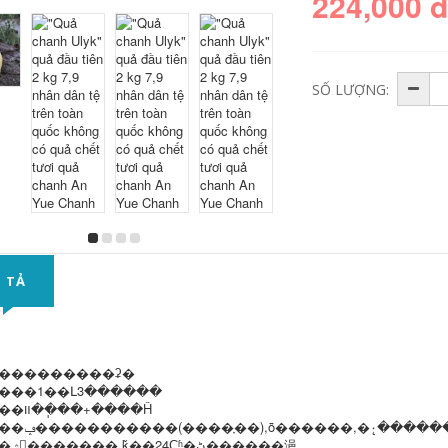
224,000 
SỐ LƯỢNG:
 TẢ
���������ʡ�
���1��Լ3������
����װ��ֽ��+����Ĥ
����ݡ�����������(����ָ��),ȫ������,�۰�̨���
�ڻ������浥