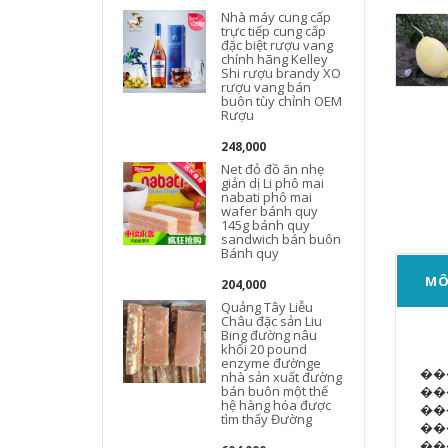
Nhà máy cung cấp
trực tiếp cung cấp
đặc biệt rượu vang
chính hãng Kelley
Shi rượu brandy XO
rượu vang bán
buôn tùy chỉnh OEM
Rượu
248,000
Net đỏ đồ ăn nhẹ
giản dị Li phô mai
nabati phô mai
wafer bánh quy
145g bánh quy
sandwich bán buôn
Bánh quy
MÔ
204,000
Quảng Tây Liễu
Châu đặc sản Liu
Bing đường nâu
khối 20 pound
enzyme đườnge
��
nhà sản xuất đường
��
bán buôn một thế
hệ hàng hóa được
tìm thấy Đường
���ۺ󡿻�������,ǩ��24Сʱ