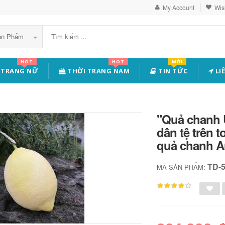
My Account
Wish
Sản Phẩm
HOT
HOT
MỚI
 TRANG NỮ
THỜI TRANG NAM
TIN TỨC
LI
"Quả chanh U
dân tệ trên 
quả chanh A
TD-
MÃ SẢN PHẨM: