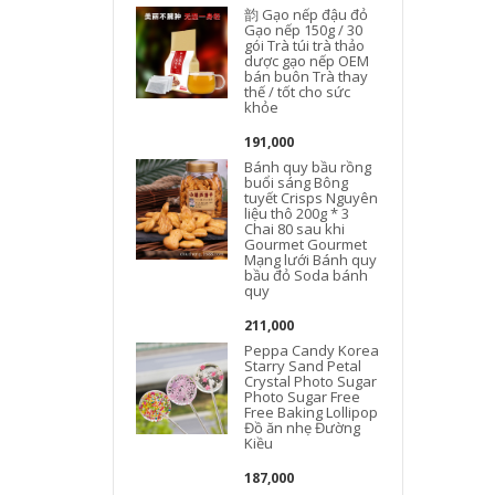
韵 Gạo nếp đậu đỏ
Gạo nếp 150g / 30
gói Trà túi trà thảo
dược gạo nếp OEM
bán buôn Trà thay
thế / tốt cho sức
khỏe
191,000
Bánh quy bầu rồng
buổi sáng Bông
tuyết Crisps Nguyên
liệu thô 200g * 3
Chai 80 sau khi
Gourmet Gourmet
Mạng lưới Bánh quy
bầu đỏ Soda bánh
quy
211,000
Peppa Candy Korea
Starry Sand Petal
Crystal Photo Sugar
Photo Sugar Free
Free Baking Lollipop
Đồ ăn nhẹ Đường
Kiều
187,000