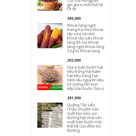
Cun Da Hongpao
gói gia vị một thế hệ
Ớt ớt
385,000
Khoai lang ngọt
trang trại mini khoai
tây vừa và nhỏ
khoai tây sáu khoai
lang đỏ núi khoai
lang ngọt khoai lang
5 kg từ Khoai lang
202,000
Gia vị bán buôn hạt
tiêu trắng Hải Nam
hạt tiêu trắng hạt
nêm lẩu nguyên liệu
số lượng lớn trực
tiếp bán buôn Gia vị
281,000
Quảng Tây Liễu
Châu chuyên sản
xuất kẹo kẹo cục
đường hạt nhà sản
xuất bán buôn một
thế hệ của đốm tóc
Đường