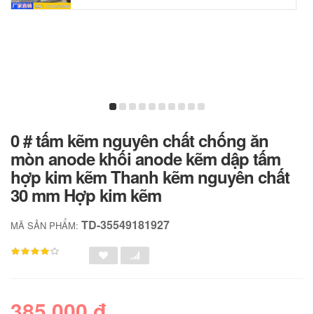
0 # tấm kẽm nguyên chất chống ăn
mòn anode khối anode kẽm dập tấm
hợp kim kẽm Thanh kẽm nguyên chất
30 mm Hợp kim kẽm
TD-35549181927
MÃ SẢN PHẨM:
385,000 đ