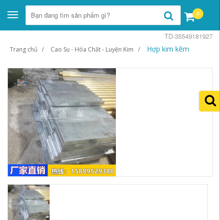
0
Toggle
navigation
TD-35549181927
Hợp kim kẽm
Trang chủ
Cao Su - Hóa Chất - Luyện Kim