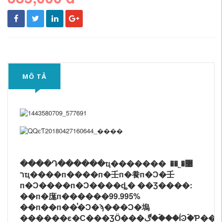
MÔ TẢ
����Դ������ҵ�������޹�˾��
רҵ����п����п�壬п�飬п�Ͻ�壬
п�Ͻ����п�Ͻ����ȡ� ��Ʒ����:
��п�庬п������99.995%
��п��п��ͭ�Ͻ�ϡ���Ͻ�塢
������ϵ�С���ƷӦ���ڰ��ۡ��ĺϿۡ�Ƥ���ۡ���ۡ���ť������ƷС�����������˿��Ƭ����������������п��������ͭ��������ص���ҵ��п���׳�“��ͭ”����ͭ���Լ۱�ʮ�����ԣ�пƷ���ƺ󣬿ɸ����û�Ҫ���Ƴ�������ɫ�����0.1-