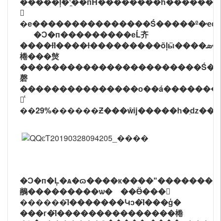
�����ܵļ�ʽ̼��пĤ������ֹ��һ��������п�ڿ����к���ȼ�գ��������з���ǿ�Ұ׹⡣п���������ɫ�����ƳɺϽ���������Ҫ����п��ͭ������Ǧ����ɵĻ�ͭ�ȣ�����������þ��ͭ�����ѹ���Ͻ
𡢻
�е���������������Ṥ�����º�ҽҩ
�Ͻ�п���������еĹ⻬
����ɫΪ����ɫ���������õļӹ����ܣ����Խ��г�ѹ�����С����ӵȡ��Ͻ�п���Լ�˼����Ƴɣ����������Ʒ�ʺ͸߾���Ч�
棬���㷺
�����������������������Ṥ����ҵ�����Ͻ�п�
磬
���������������о��á����������Ᵽ��ʱ���ֹ���
繤ͭ
��29%������Ƶ���ŵĳ�����һ�ַǳ���
�Ͻ�п�Ļ�ѧ�ɷ����к����ʺ�������΢�����Ϲ��ʻ���Ҫ�󣬲�Ʒ����ƽֱ�������ྻ���������õ��ۺ����ܡ��ӹ�
䳤���������ѡ� ��Ӫ���
������Ϊ�������Կͻ�Ϊ���ģ�
���г�Ϊ���������������棬