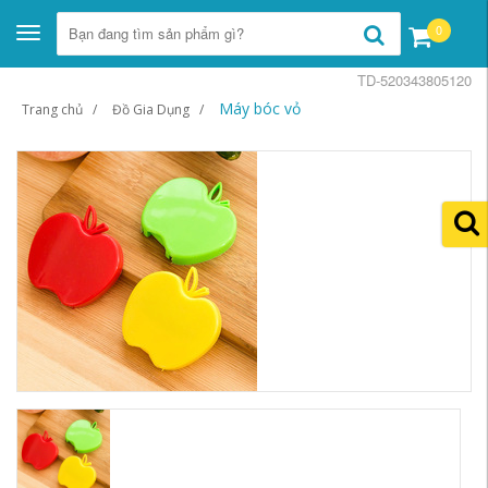
0
Toggle
navigation
TD-520343805120
Máy bóc vỏ
Trang chủ
Đồ Gia Dụng