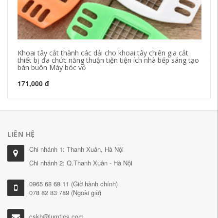
Khoai tây cắt thành các dải cho khoai tây chiên gia cắt
ti
thiết bị đa chức năng thuận tiện tiện ích nhà bếp sáng tạo
tr
bán buôn Máy bóc vỏ
18
171,000 đ
LIÊN HỆ
Chi nhánh 1: Thanh Xuân, Hà Nội
Chi nhánh 2: Q.Thanh Xuân - Hà Nội
0965 68 68 11 (Giờ hành chính)
078 82 83 789 (Ngoài giờ)
cskh@lumtics.com