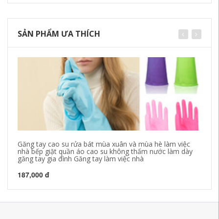
SẢN PHẨM ƯA THÍCH
Găng tay cao su rửa bát mùa xuân và mùa hè làm việc
Gă
nhà bếp giặt quần áo cao su không thấm nước làm dày
Gă
găng tay gia đình Găng tay làm việc nhà
nh
187,000 đ
17