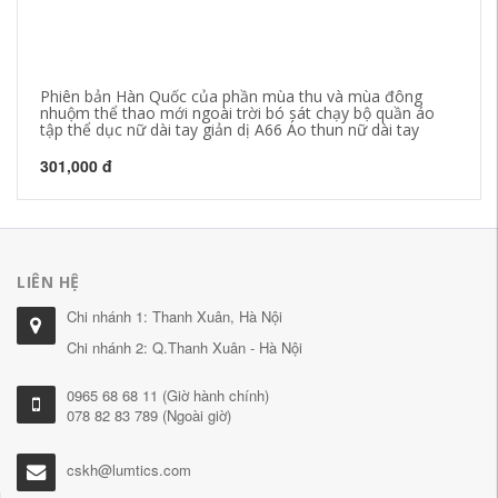
Phiên bản Hàn Quốc của phần mùa thu và mùa đông
Cả
nhuộm thể thao mới ngoài trời bó sát chạy bộ quần áo
hì
tập thể dục nữ dài tay giản dị A66 Áo thun nữ dài tay
Áo
301,000 đ
38
LIÊN HỆ
Chi nhánh 1: Thanh Xuân, Hà Nội
Chi nhánh 2: Q.Thanh Xuân - Hà Nội
0965 68 68 11 (Giờ hành chính)
078 82 83 789 (Ngoài giờ)
cskh@lumtics.com