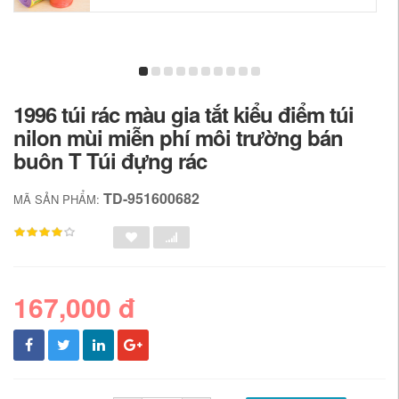
1996 túi rác màu gia tắt kiểu điểm túi
nilon mùi miễn phí môi trường bán
buôn T Túi đựng rác
TD-951600682
MÃ SẢN PHẨM:
167,000 đ