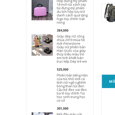
Hộp đựng mỹ phẩm
14 inch túi xách tay
túi đựng mỹ phẩm
du lịch hộp lưu trữ
danh sách quà tặng
logo tùy chỉnh Vali
nóng
384,000
Giày dép nữ công
chúa 2019 mùa hè
mới rhinestone
Giày nữ phiên bản
Hàn Quốc của giày
thủy triều màu trẻ
em tinh khiết bán
trực tiếp Dép trẻ em
525,000
Phiên bản tiếng Hàn
của túi nhỏ mới cá
MÔ
tính nữ ngộ nghĩnh
bóng than túi đen
Cậu bé đeo vai đeo
ba lô tùy chỉnh Túi
học sinh trung học
cơ sở
301,000
Mới đầy màu sắc