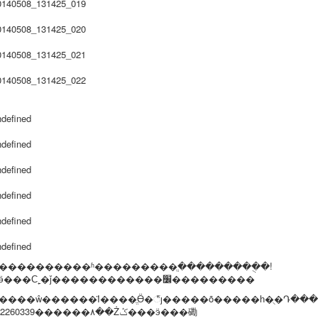
����������ʱ���������ֱ���������ֻ�!
��ӭ���Ϲ˿�ǰ������������׼���������
����ŵ������Ϊ����ֱӪ�꣬ȷ�����õ�����һ�ֻ�Դ��
15732260339������۸��Żݣ���ӭ���磡