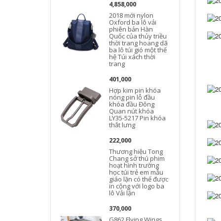
4,858,000
2018 mới nylon
Oxford ba lô vải
phiên bản Hàn
Quốc của thủy triều
thời trang hoang dã
ba lô túi gió một thế
hệ Túi xách thời
trang
401,000
Hợp kim pin khóa
nóng pin lỗ đầu
khóa đầu Đông
Quan nút khóa
LY35-5217 Pin khóa
thắt lưng
222,000
Thương hiệu Tong
Chang sở thú phim
hoạt hình trường
học túi trẻ em mẫu
giáo lặn có thể được
in cộng với logo ba
lô Vải lặn
370,000
G862 Flying Wings