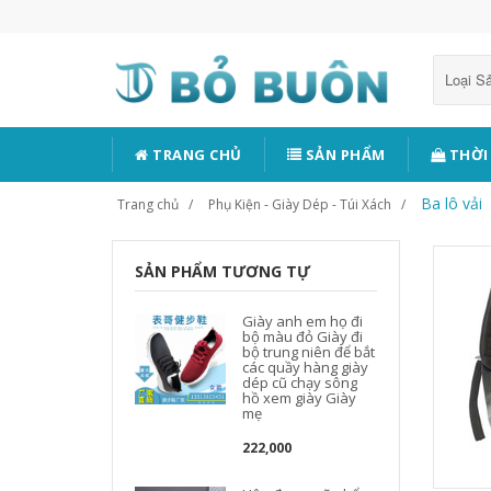
Loại 
TRANG CHỦ
SẢN PHẨM
THỜI
Ba lô vải
Trang chủ
Phụ Kiện - Giày Dép - Túi Xách
SẢN PHẨM TƯƠNG TỰ
Giày anh em họ đi
bộ màu đỏ Giày đi
bộ trung niên để bắt
các quầy hàng giày
dép cũ chạy sông
hồ xem giày Giày
mẹ
222,000