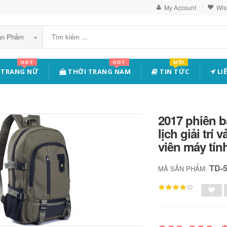
My Account
Wish
Sản Phẩm
HOT
HOT
MỚI
 TRANG NỮ
THỜI TRANG NAM
TIN TỨC
LI
2017 phiên b
lịch giải trí 
viên máy tính
TD-
MÃ SẢN PHẨM: