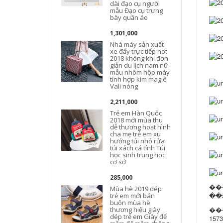
dài đạo cụ người
mẫu Đạo cụ trưng
bày quần áo
1,301,000
Nhà máy sản xuất
xe đẩy trực tiếp hot
2018 không khí đơn
giản du lịch nam nữ
mẫu nhôm hộp máy
tính hợp kim magiê
Vali nóng
2,211,000
Trẻ em Hàn Quốc
2018 mới mùa thu
dễ thương hoạt hình
cha mẹ trẻ em xu
hướng túi nhỏ rửa
túi xách cá tính Túi
học sinh trung học
cơ sở
285,000
��
Mùa hè 2019 dép
trẻ em mới bán
buôn mùa hè
��
thương hiệu giày
dép trẻ em Giày đế