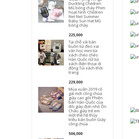
Duckling Children
Mũ bóng chày Phim
hoạt hình Children
Net Net Summer
Baby Sun Hat Mũ
bóng chày
225,000
Tại chỗ vải bán
buôn túi đeo vai
văn học mini túi
xách chéo chéo
Hàn Quốc nữ túi
xách điện thoại di
động Túi xách thời
trang
229,000
Mùa xuân 2019 cô
gái mới công chúa
giày cao gót Phiên
bản Hàn Quốc của
đôi giày đơn nhỏ Ôn
Châu giày trẻ em
một thế hệ thủy
triều bán buôn Giày
công chúa
506,000