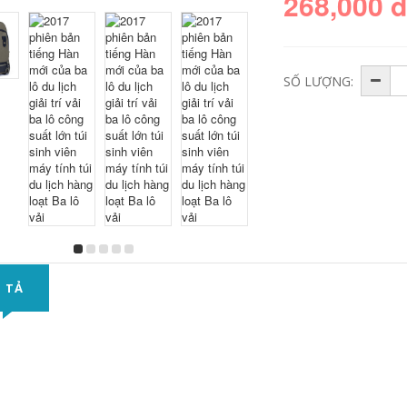
268,000 
SỐ LƯỢNG:
 TẢ