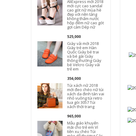
AliExpress mới 2018
mới cực cao sandal
cao gót nữ mùa hè
đẹp với nền tảng
không thấm nước
hộp đêm nữ cao gót
gợi cảm Dép nữ
525,000
Giày vải mới 2018
Giày trẻ em Hàn
Quốc Giày bé trai
và bé gái Giày
thông thường Giày
bé Velcro Giày vải
trẻ em
356,000
Túi xách nữ 2018
mới đeo chéo nữ túi
xách da đinh tán vai
nhỏ vuông túi retro
tua gói 3057 Túi
xách thời trang
965,000
Mẫu giáo khuyến
mãi cho trẻ em Ví
tiền xu chéo Túi
mèo dễ thương Các