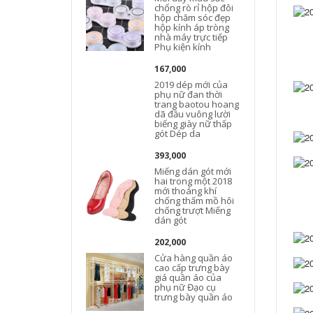
chống rò rỉ hộp đôi
hộp chăm sóc đẹp
hộp kính áp tròng
nhà máy trực tiếp
Phụ kiện kính
167,000
2019 dép mới của
phụ nữ đan thời
trang baotou hoang
dã đầu vuông lười
biếng giày nữ thấp
gót Dép da
393,000
Miếng dán gót mới
hai trong một 2018
mới thoáng khí
chống thấm mồ hôi
chống trượt Miếng
dán gót
202,000
Cửa hàng quần áo
cao cấp trưng bày
giá quần áo của
phụ nữ Đạo cụ
trưng bày quần áo