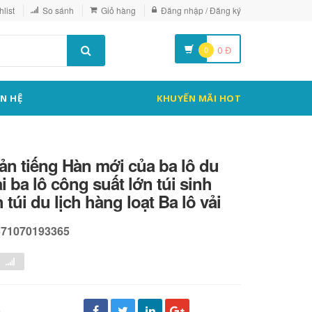
list
So sánh
Giỏ hàng
Đăng nhập / Đăng ký
0
0
Đ
ÊN HỆ
KHUYẾN MÃI HOT
ản tiếng Hàn mới của ba lô du
vải ba lô công suất lớn túi sinh
 túi du lịch hàng loạt Ba lô vải
571070193365