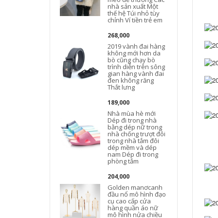
nhà sản xuất Một
thế hệ Túi nhỏ tùy
chỉnh Ví tiền trẻ em
268,000
2019 vành đai hàng
không mới hơn da
bò cũng chạy bò
trình diễn trên sông
gian hàng vành đai
đen không răng
Thắt lưng
189,000
Nhà mùa hè mới
Dép đi trong nhà
bằng dép nữ trong
nhà chống trượt đôi
trong nhà tắm đôi
dép mềm và dép
nam Dép đi trong
phòng tắm
204,000
Golden manơcanh
đầu nổ mô hình đạo
cụ cao cấp cửa
hàng quần áo nữ
mô hình nửa chiều