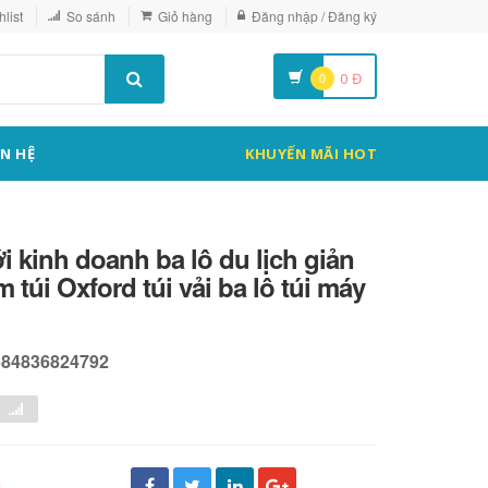
list
So sánh
Giỏ hàng
Đăng nhập / Đăng ký
0
0
Đ
ÊN HỆ
KHUYẾN MÃI HOT
 kinh doanh ba lô du lịch giản
 túi Oxford túi vải ba lô túi máy
i
584836824792