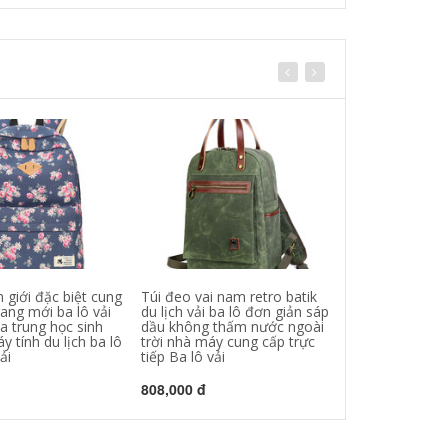
 giới đặc biệt cung
Túi đeo vai nam retro batik
Nguồn điểm sá
rang mới ba lô vải
du lịch vải ba lô đơn giản sáp
túi da ngựa điên
a trung học sinh
dầu không thấm nước ngoài
công không th
áy tính du lịch ba lô
trời nhà máy cung cấp trực
túi du lịch nam 
ải
tiếp Ba lô vải
vải
808,000 đ
824,000 đ