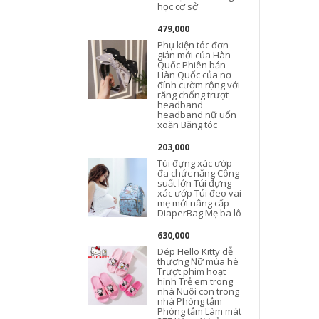
học cơ sở
479,000
Phụ kiện tóc đơn
giản mới của Hàn
Quốc Phiên bản
Hàn Quốc của nơ
đính cườm rộng với
răng chống trượt
headband
headband nữ uốn
xoăn Băng tóc
203,000
Túi đựng xác ướp
đa chức năng Công
suất lớn Túi đựng
xác ướp Túi đeo vai
mẹ mới nâng cấp
DiaperBag Mẹ ba lô
630,000
Dép Hello Kitty dễ
thương Nữ mùa hè
Trượt phim hoạt
hình Trẻ em trong
nhà Nuôi con trong
nhà Phòng tắm
Phòng tắm Làm mát