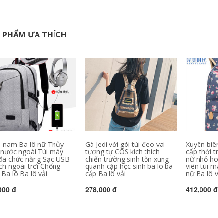
 PHẨM ƯA THÍCH
ô nam Ba lô nữ Thủy
Gà Jedi với gói túi đeo vai
Xuyên biên
u nước ngoài Túi máy
tương tự COS kích thích
cấp thời t
 đa chức năng Sạc USB
chiến trường sinh tồn xung
nữ nhỏ ho
ch ngoài trời Chống
quanh cặp học sinh ba lô ba
viên túi m
Ba lô Ba lô vải
cấp Ba lô vải
nữ Ba lô v
000 đ
278,000 đ
412,000 đ