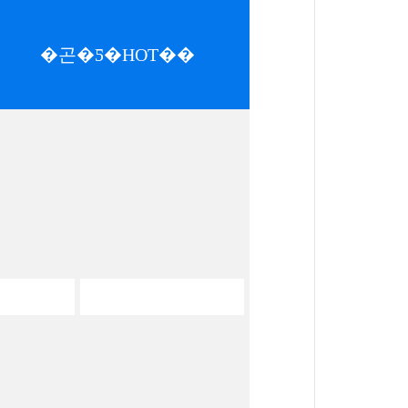
�곤�Ƽ�HOT��