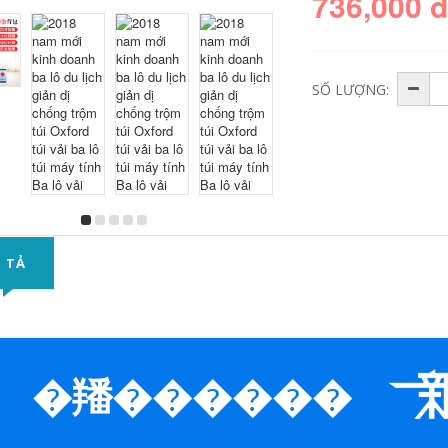
736,000 
SỐ LƯỢNG:
 TẢ
�羳������