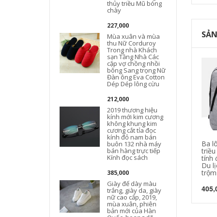
thủy triều Mũ bóng
chày
227,000
SẢN
Mùa xuân và mùa
thu Nữ Corduroy
Trong nhà Khách
sạn Tầng Nhà Các
cặp vợ chồng nhồi
bông Sang trọng Nữ
Đàn ông Eva Cotton
Dép Dép lông cừu
212,000
2019 thương hiệu
kính mới kim cương
không khung kim
cương cắt tỉa đọc
kính đỏ nam bán
Ba l
buôn 132 nhà máy
bán hàng trực tiếp
triề
Kính đọc sách
tính
Du lị
trộm 
385,000
Giày đế dày màu
405,
trắng, giày da, giày
nữ cao cấp, 2019,
mùa xuân, phiên
bản mới của Hàn