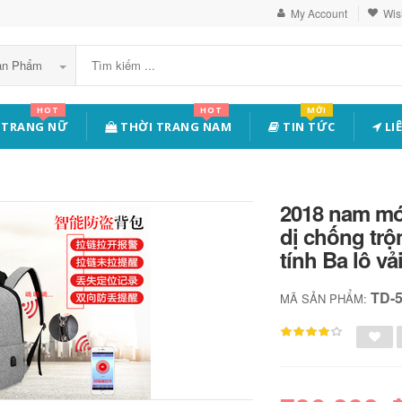
My Account
Wish
Sản Phẩm
HOT
HOT
MỚI
 TRANG NỮ
THỜI TRANG NAM
TIN TỨC
LI
2018 nam mới
dị chống trộm
tính Ba lô vả
TD-
MÃ SẢN PHẨM: