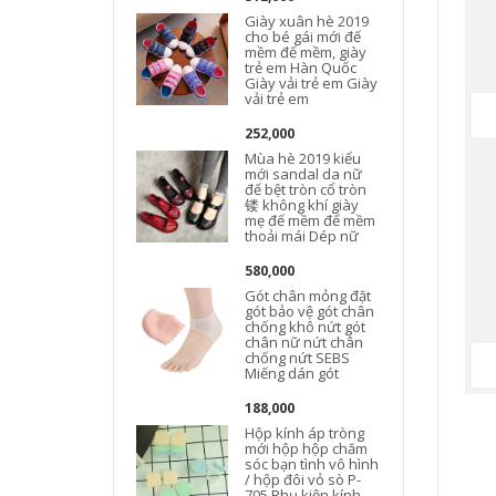
Giày xuân hè 2019
cho bé gái mới đế
mềm đế mềm, giày
trẻ em Hàn Quốc
Giày vải trẻ em Giày
vải trẻ em
252,000
Mùa hè 2019 kiểu
mới sandal da nữ
đế bệt tròn cổ tròn
镂 không khí giày
mẹ đế mềm đế mềm
thoải mái Dép nữ
580,000
Gót chân mỏng đặt
gót bảo vệ gót chân
chống khô nứt gót
chân nữ nứt chân
chống nứt SEBS
Miếng dán gót
188,000
Hộp kính áp tròng
mới hộp hộp chăm
sóc bạn tình vô hình
/ hộp đôi vỏ sò P-
705 Phụ kiện kính