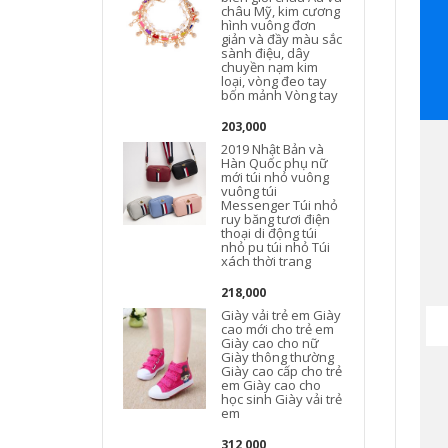
châu Mỹ, kim cương
hình vuông đơn
giản và đầy màu sắc
sành điệu, dây
chuyền nạm kim
loại, vòng đeo tay
bốn mảnh Vòng tay
203,000
2019 Nhật Bản và
Hàn Quốc phụ nữ
mới túi nhỏ vuông
vuông túi
Messenger Túi nhỏ
ruy băng tươi điện
thoại di động túi
nhỏ pu túi nhỏ Túi
xách thời trang
218,000
Giày vải trẻ em Giày
cao mới cho trẻ em
Giày cao cho nữ
Giày thông thường
Giày cao cấp cho trẻ
em Giày cao cho
học sinh Giày vải trẻ
em
312,000