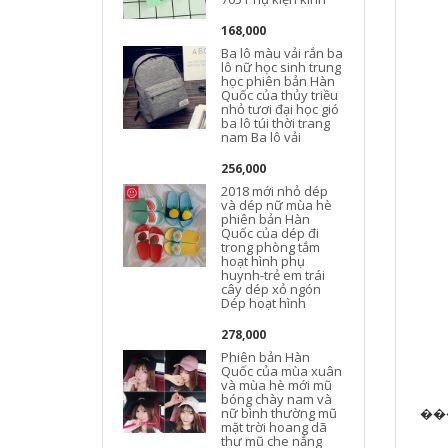
168,000
Ba lô màu vải rắn ba
lô nữ học sinh trung
học phiên bản Hàn
Quốc của thủy triều
nhỏ tươi đại học gió
ba lô túi thời trang
nam Ba lô vải
256,000
2018 mới nhỏ dép
và dép nữ mùa hè
phiên bản Hàn
Quốc của dép đi
trong phòng tắm
hoạt hình phụ
huynh-trẻ em trái
cây dép xỏ ngón
Dép hoạt hình
278,000
Phiên bản Hàn
Quốc của mùa xuân
và mùa hè mới mũ
bóng chày nam và
nữ bình thường mũ
mặt trời hoang dã
thư mũ che nắng