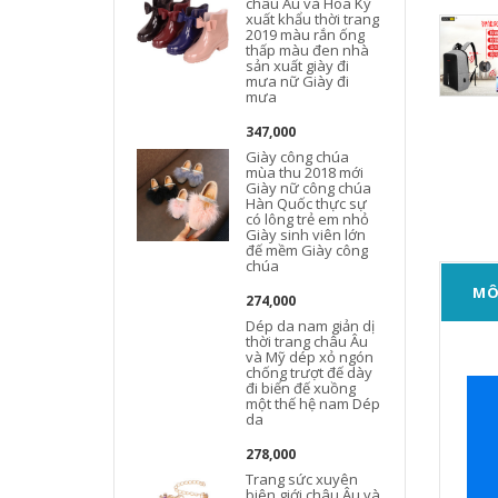
châu Âu và Hoa Kỳ
xuất khẩu thời trang
2019 màu rắn ống
thấp màu đen nhà
sản xuất giày đi
mưa nữ Giày đi
mưa
347,000
Giày công chúa
mùa thu 2018 mới
Giày nữ công chúa
Hàn Quốc thực sự
có lông trẻ em nhỏ
Giày sinh viên lớn
đế mềm Giày công
chúa
MÔ
274,000
Dép da nam giản dị
thời trang châu Âu
và Mỹ dép xỏ ngón
chống trượt đế dày
đi biển đế xuồng
một thế hệ nam Dép
da
278,000
Trang sức xuyên
biên giới châu Âu và