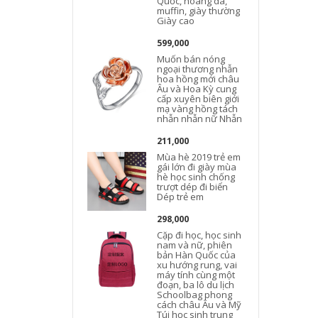
Quốc, hoang dã,
muffin, giày thường
Giày cao
599,000
Muốn bán nóng
ngoại thương nhẫn
hoa hồng mới châu
Âu và Hoa Kỳ cung
cấp xuyên biên giới
mạ vàng hồng tách
nhẫn nhẫn nữ Nhẫn
211,000
Mùa hè 2019 trẻ em
gái lớn đi giày mùa
hè học sinh chống
trượt dép đi biển
Dép trẻ em
298,000
Cặp đi học, học sinh
nam và nữ, phiên
bản Hàn Quốc của
xu hướng rung, vai
máy tính cùng một
đoạn, ba lô du lịch
Schoolbag phong
cách châu Âu và Mỹ
Túi học sinh trung