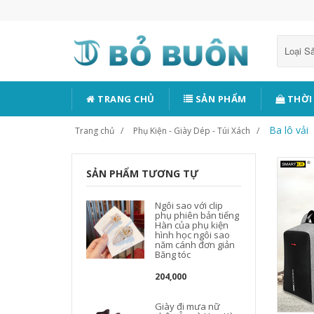
Loại 
TRANG CHỦ
SẢN PHẨM
THỜI
Ba lô vải
Trang chủ
Phụ Kiện - Giày Dép - Túi Xách
SẢN PHẨM TƯƠNG TỰ
Ngôi sao với clip
phụ phiên bản tiếng
Hàn của phụ kiện
hình học ngôi sao
năm cánh đơn giản
Băng tóc
204,000
Giày đi mưa nữ