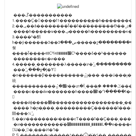
���ڱ�����������
1.����Ҫ�󣺱����Ϊ1��������֧��һ��������
����һ�����ѡ���ݡ�����һ
3.����ʱ�䣺
һ��ÿ������3��ص���3�����շ���������ֿ�����˹�ԭ������ڶ��
췢
����Ĭ����48СʱΪ׼����48Сʱ����δ��ʱ������
��������ϵ�ͷ���
4.�����˻�������λ
���⣡���ջ�ǰ�Ȳ𿪰
�װ������Ƿ����������⣬ȷ���·���ú���ȷ��ǩ�տ�ݣ��
統
�����������⣬�׿ɾ��տ�ݣ����·�
����ϵ���ǿͷ�������һ����׼Ϊ�Դ�����Ϊ������ԭ���
𻵡
����ǿɸ����׻���������������
���� һ�ɲ�֧���˻���������Ҫ������Ϊ���
鷳���½⣡
5.��ע��������ʵ����ͼƬ����Ϊ��Ҫ���˻
�ͷ�����������ͬ�⻻���������˷�����Լ��е�����
𻵵Ĳ��˿�˻�ֱ��Ͷ�ߣ�