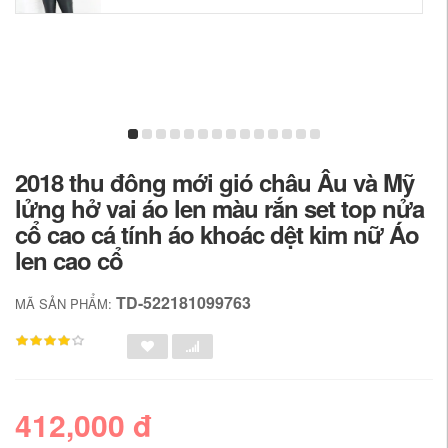
2018 thu đông mới gió châu Âu và Mỹ
lửng hở vai áo len màu rắn set top nửa
cổ cao cá tính áo khoác dệt kim nữ Áo
len cao cổ
TD-522181099763
MÃ SẢN PHẨM:
412,000 đ