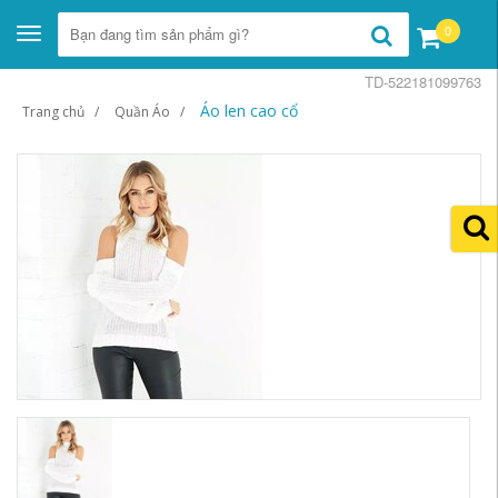
0
Toggle
navigation
TD-522181099763
Áo len cao cổ
Trang chủ
Quần Áo