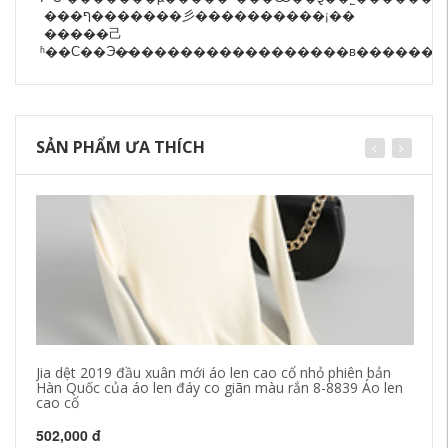
���ף�������彡����������¡��
�����⼰
SẢN PHẨM ƯA THÍCH
Jia dệt 2019 đầu xuân mới áo len cao cổ nhỏ phiên bản
60
Hàn Quốc của áo len đáy co giãn màu rắn 8-8839 Áo len
le
cao cổ
34
502,000 đ