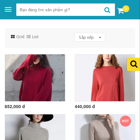
0
Toggle
navigation
Grid
List
Sắp xếp
852,000 đ
440,000 đ
HOT