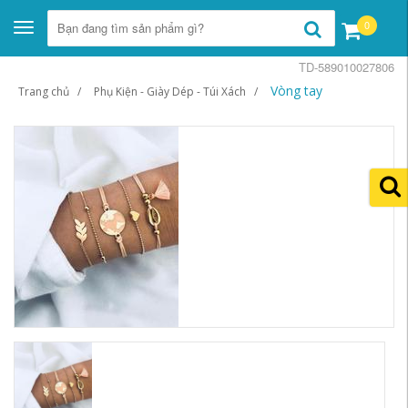
0
Toggle
navigation
TD-589010027806
Vòng tay
Trang chủ
Phụ Kiện - Giày Dép - Túi Xách