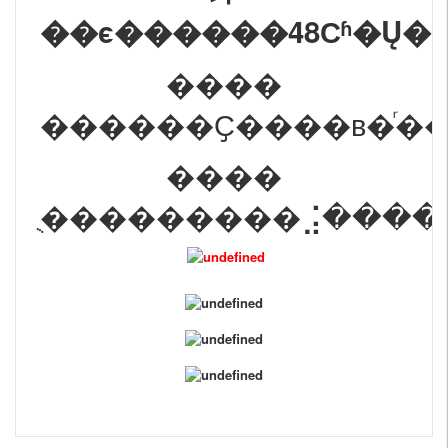
��ϵ������48Сʱ�Ų
����
����
ֻ���������⣨�����