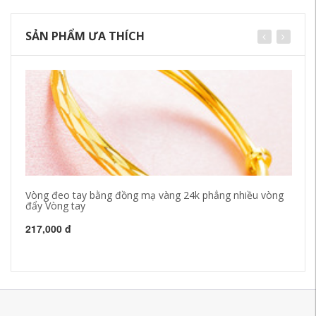
SẢN PHẨM ƯA THÍCH
Vòng đeo tay bằng đồng mạ vàng 24k phẳng nhiều vòng
Vò
đẩy Vòng tay
Tr
Hà
217,000 đ
27