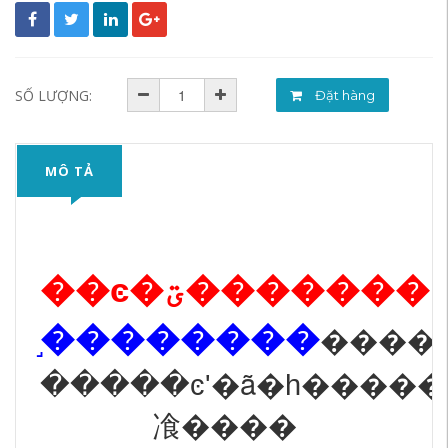
SỐ LƯỢNG:
Đặt hàng
MÔ TẢ
��ͼ�ؾ�������
֣��������
����
�����ͼʹ�ã�һ�����������ٱ�
飡����