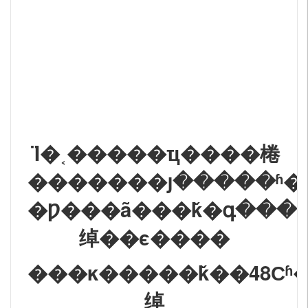
Ϊ�˱�����ҵ����棬
�������յ�����ʱ�
�Ƿ���ã���ǩ�գ���
绰��ϵ����
���κ�����ǩ��48Сʱ
绰