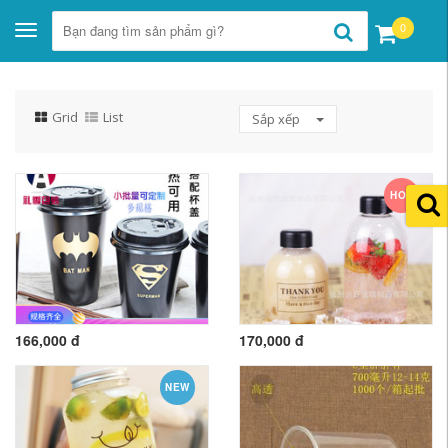
0
Toggle
navigation
Grid
List
Sắp xếp
HOT
166,000 đ
170,000 đ
NEW