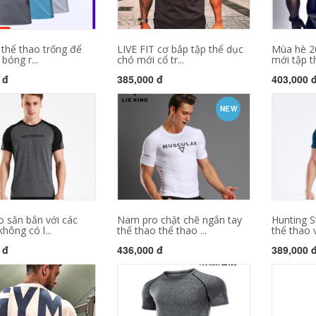
 thể thao trống để
LIVE FIT cơ bắp tập thể dục
Mùa hè 2
bóng r...
chó mới cổ tr...
mới tập th
 đ
385,000 đ
403,000 
NEW
o săn bắn với các
Nam pro chặt chẽ ngắn tay
Hunting S
không có l...
thể thao thể thao ...
thể thao và
 đ
436,000 đ
389,000 