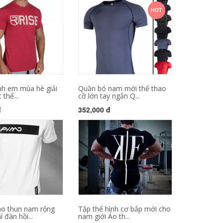
HOT
nh em mùa hè giải
Quần bó nam mới thể thao
 thể...
cỡ lớn tay ngắn Q...
đ
352,000 đ
áo thun nam rộng
Tập thể hình cơ bắp mới cho
 đàn hồi...
nam giới Áo th...