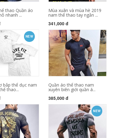
thể thao Quần áo
Mùa xuân và mùa hè 2019
hô nhanh ...
nam thể thao tay ngắn ...
đ
341,000 đ
NEW
cơ bắp thể dục nam
Quần áo thể thao nam
hể thao...
xuyên biên giới quần á...
đ
385,000 đ
NEW