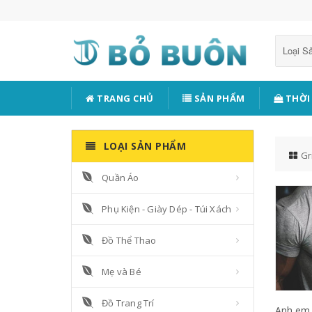
Loại 
TRANG CHỦ
SẢN PHẨM
THỜI
LOẠI SẢN PHẨM
Gr
Quần Áo
Phụ Kiện - Giày Dép - Túi Xách
Đồ Thể Thao
Mẹ và Bé
Đồ Trang Trí
Anh em 