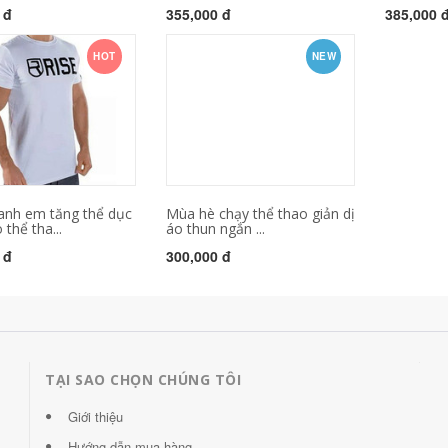
 đ
355,000 đ
385,000 
HOT
NEW
anh em tăng thể dục
Mùa hè chạy thể thao giản dị
thể tha...
áo thun ngắn ...
 đ
300,000 đ
TẠI SAO CHỌN CHÚNG TÔI
Giới thiệu
Hướng dẫn mua hàng