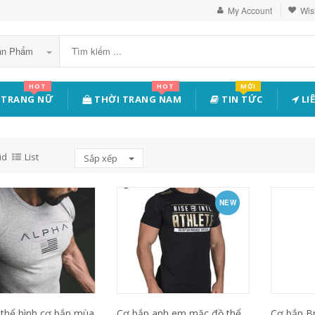
My Account
Wish
Sản Phẩm
HOT
HOT
MỚI
 TRANG NỮ
THỜI TRANG NAM
TIN TỨC
LI
id
List
Sắp xếp
NEW
thể hình cơ bắp mùa
Cơ bắp anh em mặc đồ thể
Cơ bắp Br