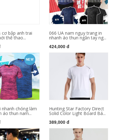
s cơ bắp anh trai
066 UA nam ngụy trang in
i thể thao...
nhanh áo thun ngắn tay ng...
đ
424,000 đ
NEW
i nhanh chóng làm
Hunting Star Factory Direct
 áo thun nam...
Solid Color Light Board Bá...
đ
389,000 đ