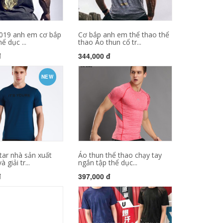
019 anh em cơ bắp
Cơ bắp anh em thể thao thể
ể dục ...
thao Áo thun cổ tr...
đ
344,000 đ
NEW
tar nhà sản xuất
Áo thun thể thao chạy tay
 giải tr...
ngắn tập thể dục...
đ
397,000 đ