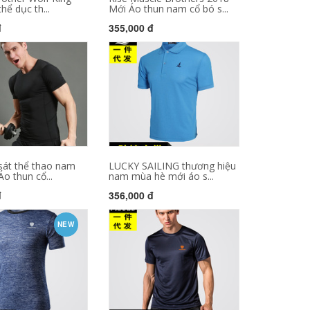
hể dục th...
Mới Áo thun nam cổ bó s...
đ
355,000 đ
sát thể thao nam
LUCKY SAILING thương hiệu
Áo thun cổ...
nam mùa hè mới áo s...
đ
356,000 đ
NEW