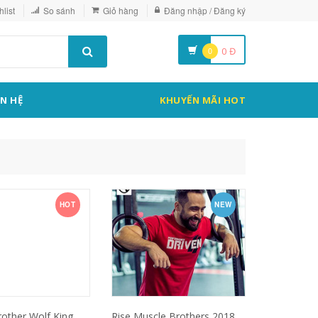
list
So sánh
Giỏ hàng
Đăng nhập / Đăng ký
0
0
Đ
ÊN HỆ
KHUYẾN MÃI HOT
HOT
NEW
other Wolf King
Rise Muscle Brothers 2018