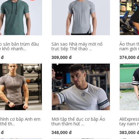
o săn bắn trùm đầu
Săn sao Nhà máy mới nổ
Áo thun t
 khô nhanh...
trực tiếp Thể thao ...
nam giới 
 đ
309,000 đ
374,000 
 hình cơ bắp Anh em
Mới tập thể dục cơ bắp Áo
AliExpres
hể th...
thun thấm hút ...
tay nam m
 đ
348,000 đ
383,000 