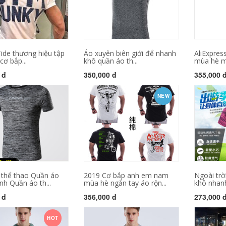
Tide thương hiệu tập
Áo xuyên biên giới để nhanh
AliExpres
cơ bắp...
khô quần áo th...
mùa hè mớ
 đ
350,000 đ
355,000 
NEW
 thể thao Quần áo
2019 Cơ bắp anh em nam
Ngoài trờ
nh Quần áo th...
mùa hè ngắn tay áo rộn...
khô nhanh
 đ
356,000 đ
273,000 
HOT