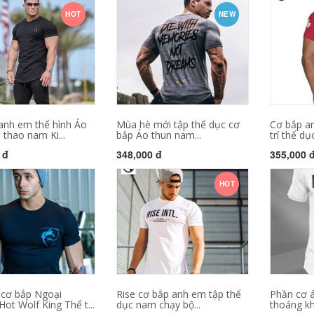
HOT
NEW
anh em thể hình Áo
Mùa hè mới tập thể dục cơ
Cơ bắp a
 thao nam Ki...
bắp Áo thun nam...
trí thể dục
 đ
348,000 đ
355,000 
HOT
cơ bắp Ngoại
Rise cơ bắp anh em tập thể
Phần cơ 
ot Wolf King Thể t...
dục nam chạy bộ...
thoáng khí