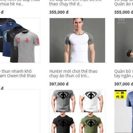
mùa hè na...
thao chạy thể d...
Quần áo t
 đ
355,000 đ
355,000 
 thun nhanh khô
Hunter mới chơi thể thao
Quần bó 
am Owen thể thao
chạy áo thun cổ trò...
tay ngắn 
397,000 đ
397,000 
 đ