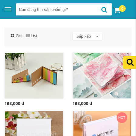
0
Toggle
navigation
Grid
List
Sắp xếp
168,000 đ
168,000 đ
HOT