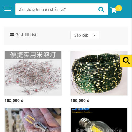
0
Toggle
navigation
Grid
List
Sắp xếp
165,000 đ
166,000 đ