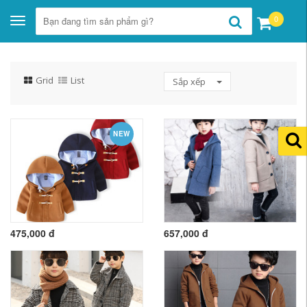
0
Toggle
navigation
Grid
List
Sắp xếp
NEW
475,000 đ
657,000 đ