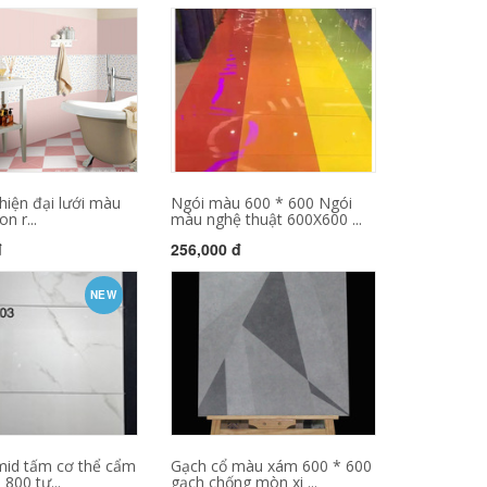
hiện đại lưới màu
Ngói màu 600 * 600 Ngói
n r...
màu nghệ thuật 600X600 ...
đ
256,000 đ
NEW
mid tấm cơ thể cẩm
Gạch cổ màu xám 600 * 600
800 tư...
gạch chống mòn xi ...