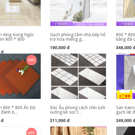
n King Kong Ngói
Gạch phòng tắm nhà bếp hỗ
800 * 800
en 800 * 800
trợ hoa miếng g...
bằng đá c
190,000 đ
348,000 
 đ
HOT
n 800 * 800 Ấn Độ
Bắc Âu phong cách chín lưới
San Kair
đánh b...
vuông kẻ sọc t...
gạch lát đ
 đ
211,000 đ
349,000 
HOT