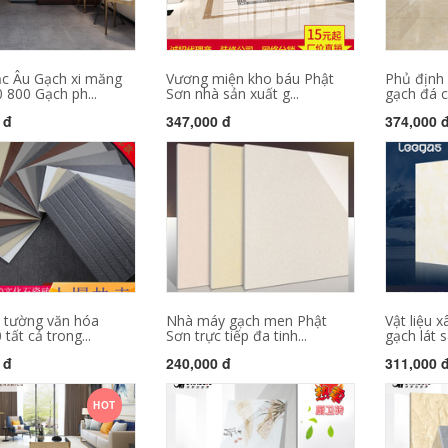
c Âu Gạch xi măng
Vương miện kho báu Phật
Phủ định
 800 Gạch ph...
Sơn nhà sản xuất g...
gạch đá c
 đ
347,000 đ
374,000 
 tường văn hóa
Nhà máy gạch men Phật
Vật liệu 
tất cả trong...
Sơn trực tiếp đa tinh...
gạch lát sà
 đ
240,000 đ
311,000 
HOT