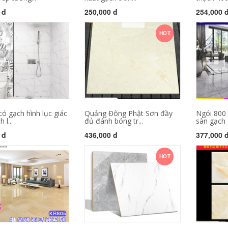
 đ
250,000 đ
254,000 
HOT
ó gạch hình lục giác
Quảng Đông Phật Sơn đầy
Ngói 800
 l...
đủ đánh bóng tr...
sàn gạch c
 đ
436,000 đ
377,000 
HOT