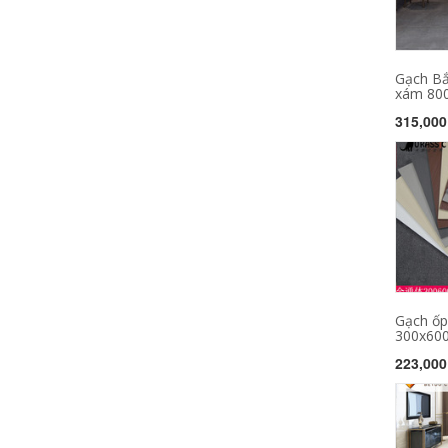
Gạch Bắ
xám 800
315,000
Gạch ốp
300x600 
223,000