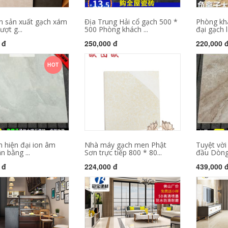
n sản xuất gạch xám
Địa Trung Hải cổ gạch 500 *
Phòng khá
ượt g...
500 Phòng khách ...
đại gạch lá
 đ
250,000 đ
220,000 
HOT
n hiện đại ion âm
Nhà máy gạch men Phật
Tuyệt vờ
n bằng ...
Sơn trực tiếp 800 * 80...
đầu Dòng 
 đ
224,000 đ
439,000 