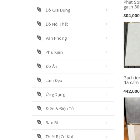
Phật Sơ
gạch 800
Đồ Gia Dụng
304,000
Đồ Nội Thất
Văn Phòng
Phụ Kiện
Đồ Ăn
Gạch io
Làm Đẹp
đá cẩm t
442,000
Ứng Dụng
Điện & Điện Tử
Bao Bì
Thiết Bị Cơ Khí