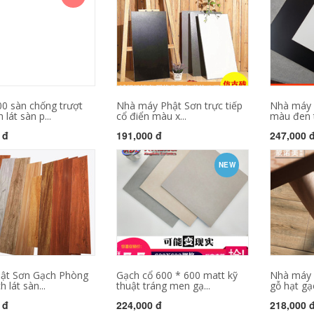
00 sàn chống trượt
Nhà máy Phật Sơn trực tiếp
Nhà máy 
 lát sàn p...
cổ điển màu x...
màu đen t
 đ
191,000 đ
247,000 
NEW
ật Sơn Gạch Phòng
Gạch cổ 600 * 600 matt kỹ
Nhà máy P
 lát sàn...
thuật tráng men gạ...
gỗ hạt gạc
 đ
224,000 đ
218,000 