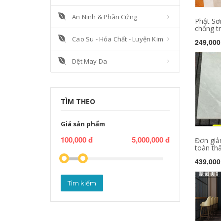
An Ninh & Phần Cứng
Phật Sơ
chống tr
Cao Su - Hóa Chất - Luyện Kim
249,000
Dệt May Da
TÌM THEO
Giá sản phẩm
100,000 đ
5,000,000 đ
Đơn giả
toàn thâ
439,000
Tìm kiếm