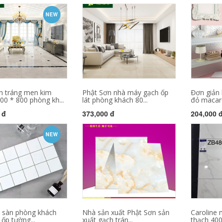
NEW
n tráng men kim
Phật Sơn nhà máy gạch ốp
Đơn giản 
00 * 800 phòng kh...
lát phòng khách 80...
đỏ macaro
 đ
373,000 đ
204,000 
NEW
t sàn phòng khách
Nhà sản xuất Phật Sơn sản
Caroline 
ốp tường...
xuất gạch trán...
thạch 400 