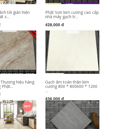
ch tối giản hiện
Phật Sơn kim cương cao cấp
t s...
nhà máy gạch tr...
đ
428,000 đ
i Thương hiệu hàng
Gạch âm toàn thân kim
Phật...
cương 800 * 800600 * 1200
...
đ
436,000 đ
HOT