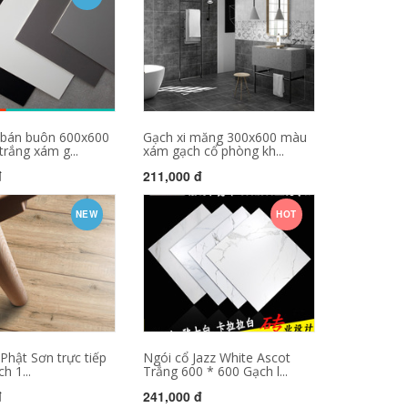
bán buôn 600x600
Gạch xi măng 300x600 màu
rắng xám g...
xám gạch cổ phòng kh...
đ
211,000 đ
NEW
HOT
hật Sơn trực tiếp
Ngói cổ Jazz White Ascot
h 1...
Trắng 600 * 600 Gạch l...
đ
241,000 đ