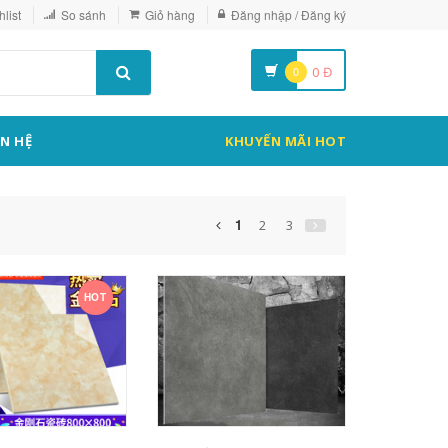
list
So sánh
Giỏ hàng
Đăng nhập / Đăng ký
0
0
Đ
ÊN HỆ
KHUYẾN MÃI HOT
1
2
3
HOT