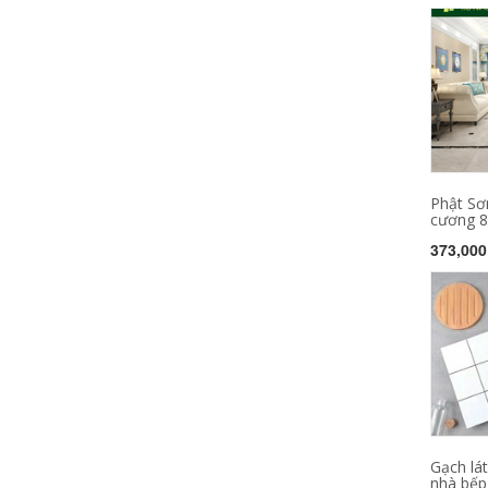
Phật Sơ
cương 8
373,000
Gạch lá
nhà bếp 