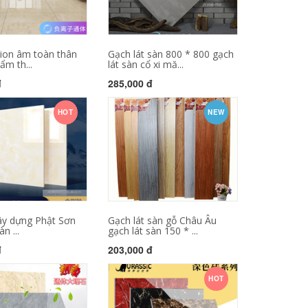
 ion âm toàn thân
Gạch lát sàn 800 * 800 gạch
ẩm th...
lát sàn cổ xi mă...
đ
285,000 đ
HOT
NEW
xây dựng Phật Sơn
Gạch lát sàn gỗ Châu Âu
n ...
gạch lát sàn 150 * ...
đ
203,000 đ
HOT