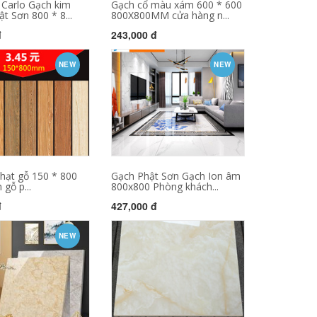
 Carlo Gạch kim
Gạch cổ màu xám 600 * 600
t Sơn 800 * 8...
800X800MM cửa hàng n...
đ
243,000 đ
NEW
NEW
hạt gỗ 150 * 800
Gạch Phật Sơn Gạch Ion âm
 gỗ p...
800x800 Phòng khách...
đ
427,000 đ
NEW