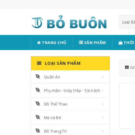
Loại 
TRANG CHỦ
SẢN PHẨM
THỜI
LOẠI SẢN PHẨM
Gr
Quần Áo
Phụ Kiện - Giày Dép - Túi Xách
Đồ Thể Thao
Mẹ và Bé
Đồ Trang Trí