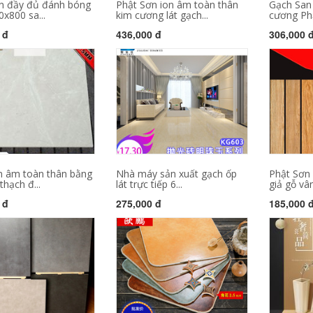
n đầy đủ đánh bóng
Phật Sơn ion âm toàn thân
Gạch San
x800 sa...
kim cương lát gạch...
cương Phậ
 đ
436,000 đ
306,000 
n âm toàn thân bằng
Nhà máy sản xuất gạch ốp
Phật Sơn 
hạch đ...
lát trực tiếp 6...
giả gỗ vân
 đ
275,000 đ
185,000 