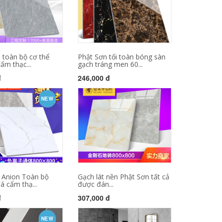
 toàn bộ cơ thể
Phật Sơn tối toàn bóng sàn
ẩm thạc...
gạch tráng men 60...
đ
246,000 đ
NEW
o Anion Toàn bộ
Gạch lát nền Phật Sơn tất cả
á cẩm thạ...
được đán...
đ
307,000 đ
NEW