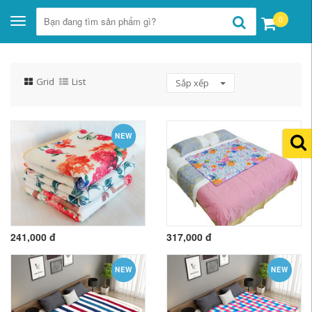
0
Toggle
navigation
Grid
List
Sắp xếp
NEW
241,000 đ
317,000 đ
NEW
NEW