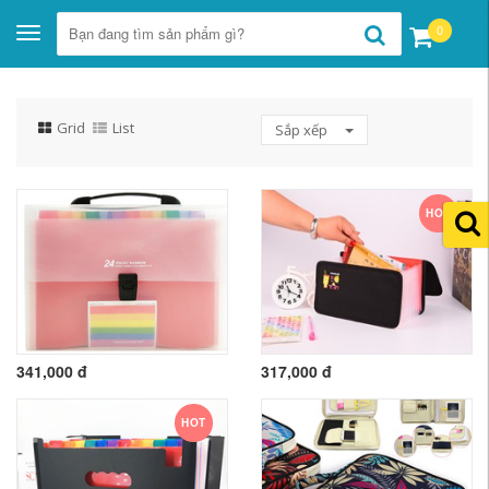
0
Toggle
navigation
Grid
List
Sắp xếp
HOT
341,000 đ
317,000 đ
HOT