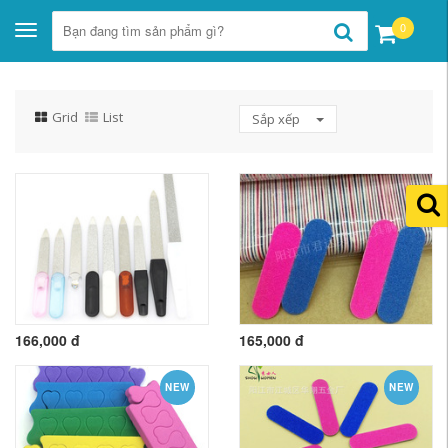
0
Toggle
navigation
Grid
List
Sắp xếp
166,000 đ
165,000 đ
NEW
NEW