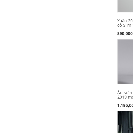
Xuân 20
cô Slim V
890,000
Áo sơ m
2019 mới
1,195,0