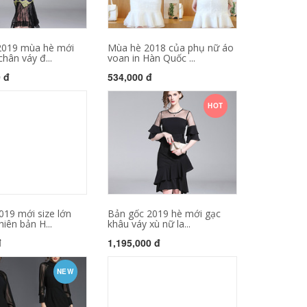
2019 mùa hè mới
Mùa hè 2018 của phụ nữ áo
chân váy đ...
voan in Hàn Quốc ...
0 đ
534,000 đ
HOT
19 mới size lớn
Bản gốc 2019 hè mới gạc
iên bản H...
khâu váy xù nữ la...
đ
1,195,000 đ
NEW