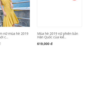
tim nữ mùa hè 2019
Mùa hè 2019 nữ phiên bản
ới c...
Hàn Quốc của kiể...
đ
619,000 đ