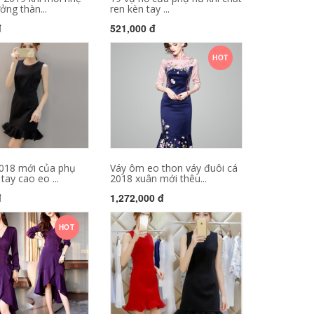
ởng thàn...
ren kèn tay ...
đ
521,000 đ
HOT
018 mới của phụ
Váy ôm eo thon váy đuôi cá
tay cao eo ...
2018 xuân mới thêu...
đ
1,272,000 đ
HOT