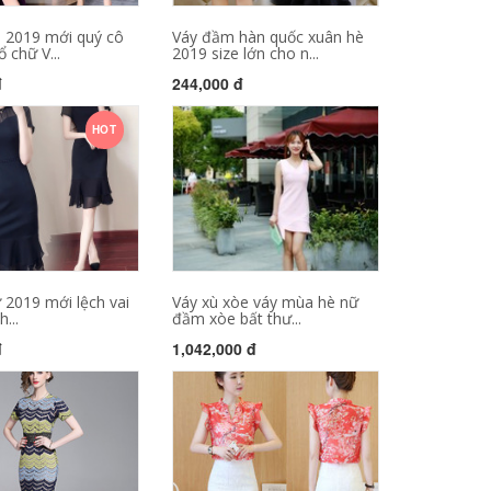
 2019 mới quý cô
Váy đầm hàn quốc xuân hè
ổ chữ V...
2019 size lớn cho n...
đ
244,000 đ
HOT
 2019 mới lệch vai
Váy xù xòe váy mùa hè nữ
h...
đầm xòe bất thư...
đ
1,042,000 đ