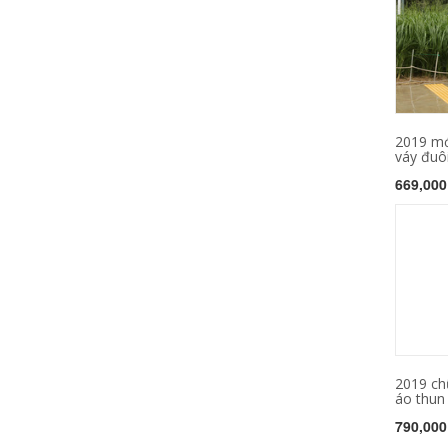
2019 mớ
váy đuôi
669,000
2019 ch
áo thun 
790,000