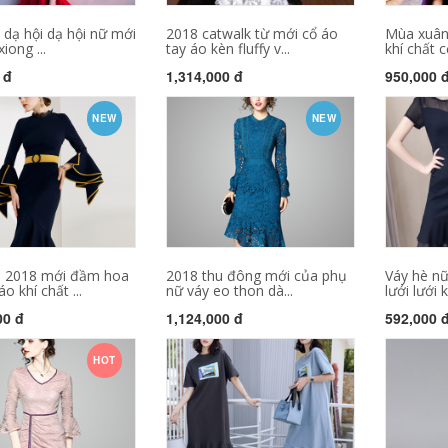
 dạ hội dạ hội nữ mới
2018 catwalk từ mới cổ áo
Mùa xuân
iong ...
tay áo kèn fluffy v...
khí chất c
 đ
1,314,000 đ
950,000 
NEW
NEW
 2018 mới đầm hoa
2018 thu đông mới của phụ
Váy hè nữ
o khí chất ...
nữ váy eo thon dà...
lưới lưới k
00 đ
1,124,000 đ
592,000 
HOT