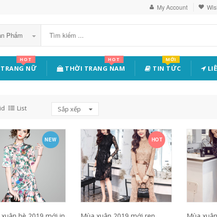
My Account
Wish
Sản Phẩm
HOT
HOT
MỚI
 TRANG NỮ
THỜI TRANG NAM
TIN TỨC
LI
id
List
Sắp xếp
NEW
HOT
xuân hè 2019 mới in
Mùa xuân 2019 mới ren
Mùa xuân