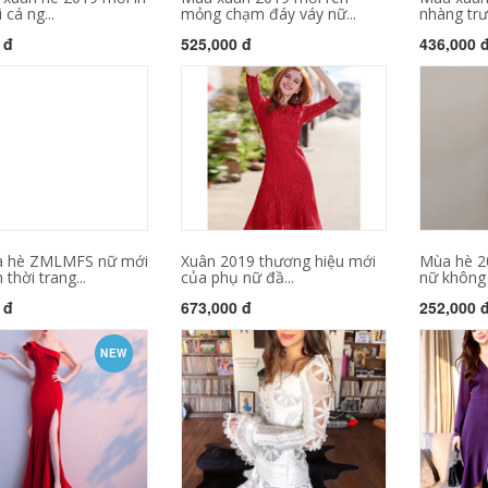
 cá ng...
mỏng chạm đáy váy nữ...
nhàng trư
 đ
525,000 đ
436,000 
a hè ZMLMFS nữ mới
Xuân 2019 thương hiệu mới
Mùa hè 2
 thời trang...
của phụ nữ đầ...
nữ không 
 đ
673,000 đ
252,000 
NEW