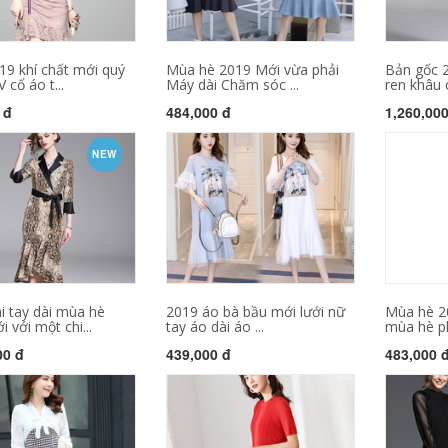
19 khí chất mới quý
Mùa hè 2019 Mới vừa phải
Bản gốc 
 cổ áo t...
Máy dài Chăm sóc ...
ren khâu 
 đ
484,000 đ
1,260,00
NEW
i tay dài mùa hè
2019 áo bà bầu mới lưới nữ
Mùa hè 20
 với một chi...
tay áo dài áo ...
mùa hè ph
00 đ
439,000 đ
483,000 