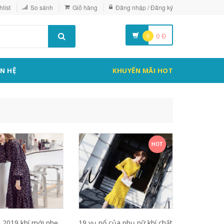
list
So sánh
Giỏ hàng
Đăng nhập / Đăng ký
0
0
Đ
ÊN HỆ
KHUYẾN MÃI HOT
HOT
 2019 khí mới nhẹ
19 vụ nổ của phụ nữ khí chất