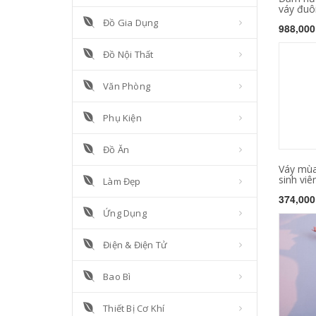
váy đuôi
Đồ Gia Dụng
988,000
Đồ Nội Thất
Văn Phòng
Phụ Kiện
Đồ Ăn
Váy mù
sinh viên
Làm Đẹp
374,000
Ứng Dụng
Điện & Điện Tử
Bao Bì
Thiết Bị Cơ Khí