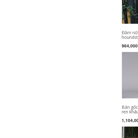
Đầm nữ 
houndsto
964,000
Bản gốc
ren khâu
1,104,0