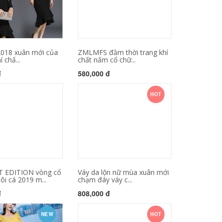
018 xuân mới của
ZMLMFS đầm thời trang khí
 chấ...
chất nấm cổ chữ...
đ
580,000 đ
HOT
 EDITION vòng cổ
Váy da lộn nữ mùa xuân mới
ôi cá 2019 m...
chạm đáy váy c...
đ
808,000 đ
NEW
HOT