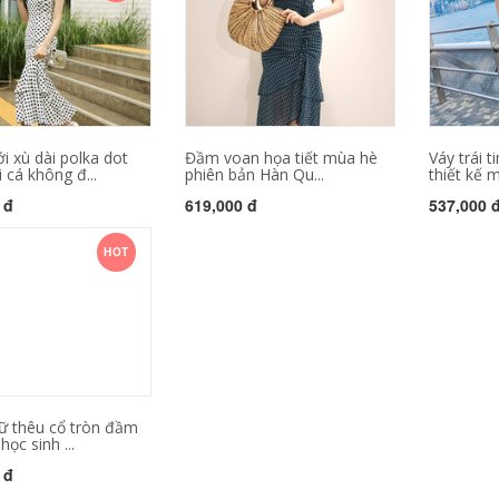
i xù dài polka dot
Đầm voan họa tiết mùa hè
Váy trái 
 cá không đ...
phiên bản Hàn Qu...
thiết kế m
 đ
619,000 đ
537,000 
HOT
ữ thêu cổ tròn đầm
học sinh ...
 đ