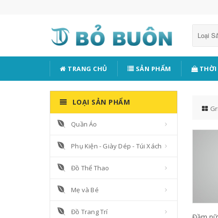
Loại 
TRANG CHỦ
SẢN PHẨM
THỜI
LOẠI SẢN PHẨM
Gr
Quần Áo
Phụ Kiện - Giày Dép - Túi Xách
Đồ Thể Thao
Mẹ và Bé
Đồ Trang Trí
Đầm nữ 