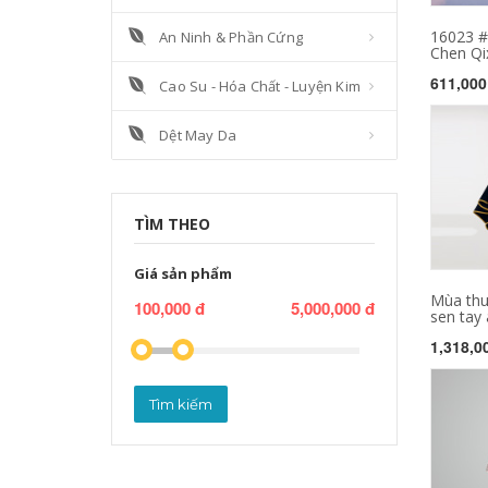
16023 #
An Ninh & Phần Cứng
Chen Qix
611,000
Cao Su - Hóa Chất - Luyện Kim
Dệt May Da
TÌM THEO
Giá sản phẩm
Mùa thu
100,000 đ
5,000,000 đ
sen tay á
1,318,0
Tìm kiếm