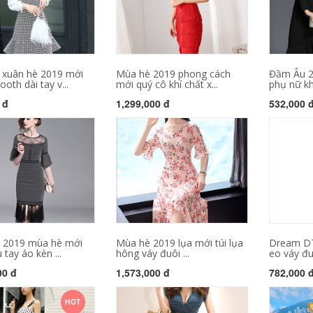
xuân hè 2019 mới
Mùa hè 2019 phong cách
Đầm Âu 2
oth dài tay v...
mới quý cô khí chất x...
phụ nữ khí
 đ
1,299,000 đ
532,000 
 2019 mùa hè mới
Mùa hè 2019 lụa mới túi lụa
Dream DT
 tay áo kèn ...
hông váy đuôi ...
eo váy đu
00 đ
1,573,000 đ
782,000 
HOT