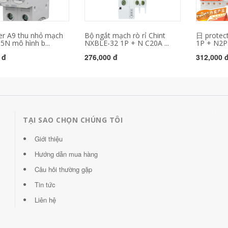
er A9 thu nhỏ mạch
Bộ ngắt mạch rò rỉ Chint
日 protect
5N mô hình b...
NXBLE-32 1P + N C20A ...
1P + N2P
 đ
276,000 đ
312,000 
TẠI SAO CHỌN CHÚNG TÔI
Giới thiệu
Hướng dẫn mua hàng
Câu hỏi thường gặp
Tin tức
Liên hệ