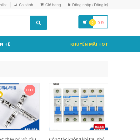
list
So sánh
Giỏ hàng
Đăng nhập / Đăng ký
0
0
Đ
ÊN HỆ
KHUYẾN MÃI HOT
HOT
g cháy nổ với cầu
Công tắc không khí thu nhỏ