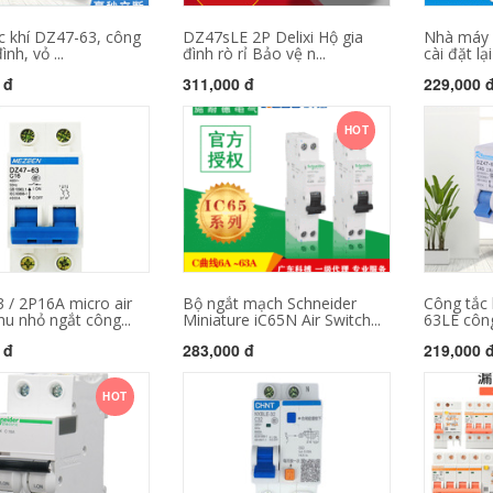
c khí DZ47-63, công
DZ47sLE 2P Delixi Hộ gia
Nhà máy 
ình, vỏ ...
đình rò rỉ Bảo vệ n...
cài đặt lại
 đ
311,000 đ
229,000 
HOT
 / 2P16A micro air
Bộ ngắt mạch Schneider
Công tắc 
hu nhỏ ngắt công...
Miniature iC65N Air Switch...
63LE công
 đ
283,000 đ
219,000 
HOT