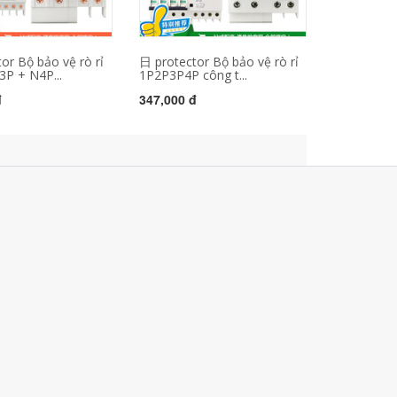
or Bộ bảo vệ rò rỉ
日 protector Bộ bảo vệ rò rỉ
3P + N4P...
1P2P3P4P công t...
đ
347,000 đ