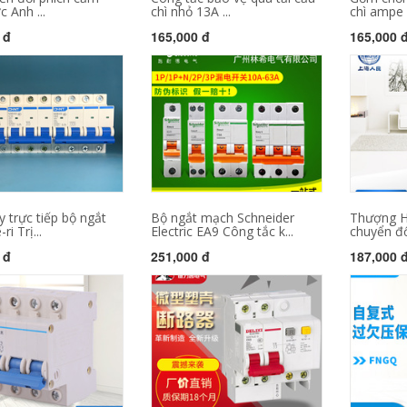
 Anh ...
chì nhỏ 13A ...
chì ampe 
 đ
165,000 đ
165,000 
 trực tiếp bộ ngắt
Bộ ngắt mạch Schneider
Thượng H
i Trị...
Electric EA9 Công tắc k...
chuyển đổ
 đ
251,000 đ
187,000 