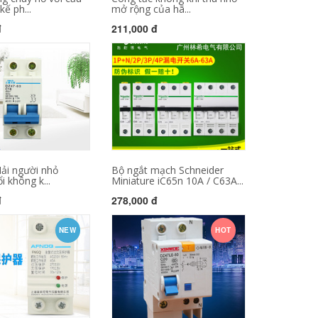
kế ph...
mở rộng của hã...
đ
211,000 đ
ải người nhỏ
Bộ ngắt mạch Schneider
i không k...
Miniature iC65n 10A / C63A...
đ
278,000 đ
NEW
HOT